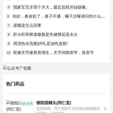
我家宝宝才四个月大，最近忽然开始咳嗽。
5
你好，鼻炎犯了，鼻子不通，嗓子沙哑请问吃什么药比较好？
6
尿频是怎么回事
7
肝火旺和脾虚腹胀是先健脾还是去火
8
用清热水洗脸好吗,是油性皮肤!
9
双膝关节缘骨质增生，关节间隙变窄，骨质节
10
热门药品
锁阳固精丸(同仁堂)
非处方药
温肾固精。用于肾阳不足所致的腰膝酸软、头