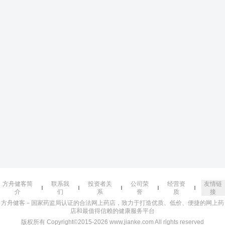
方舟健客简
联系我
投资者关
公司荣
经营资
友情链
介
们
系
誉
质
接
方舟健客－国家药监局认证的合法网上药店，致力于打造优质、低价、便捷的网上药
店和最值得信赖的健康服务平台
版权所有 Copyright©2015-2026 www.jianke.com All rights reserved