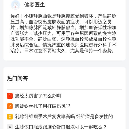
健客医生
你好！小腿静脉曲张是静脉瓣膜受到破坏，产生静脉
压过高，血管突出皮肤表面的症状。可以用迈之灵
片，增加静脉回流减轻静脉郁血。增加血管弹性增加
血管张力，减少压力。可用于各种原因所致的慢性静
脉功能不全、静脉曲张、深静脉血栓形成及血栓性静
脉炎后综合症。情况严重的建议到医院进行外科手术
治疗。日常注意不要站太久，尤其是保持一个姿势。
热门问答
痛经太厉害了怎么办啊
1
脚被铁丝扎了用打破伤风吗
2
乳腺纤维瘤手术后复发率高吗 纤维瘤是多发性的
3
生脉饮口服液跟脑心舒口服液可以一起吃么？
4