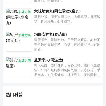
晕耳鸣、遗精早泄。
六味地黄丸(同仁堂)(水蜜丸)
非处方药
滋阴补肾。用于肾阴亏损，头晕耳鸣，腰膝酸
软，骨蒸潮热，盗汗遗精。
泻肝安神丸(赛药仙)
非处方药
清肝泻火，重镇安神。用于肝火旺盛、心神不
宁所致的失眠多梦、心烦；神经衰弱见上述证
候者。
益安宁丸(同溢堂)
非处方药
补气活血，益肝健肾，养心安神。治疗气血虚
弱，肝肾不足所致的胸闷气短，畏寒肢冷，手
足麻木，对失眠健忘、神疲乏力、腰膝酸软也
有一定疗效。
热门科普