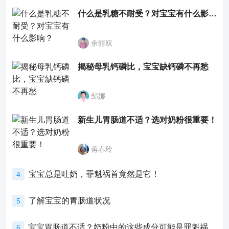
什么是乳糖不耐受？对宝宝有什么影响？
余丽双
揭秘母乳钙磷比，宝宝缺钙磷不再愁
邹娜
新生儿胃肠道不适？选对奶粉很重要！
蒋春玲
宝宝总是吐奶，罪魁祸首竟然是它！
4
了解宝宝的胃肠道状况
5
宝宝胃肠道不适？奶粉中的这些成分可能是罪魁祸首！
6