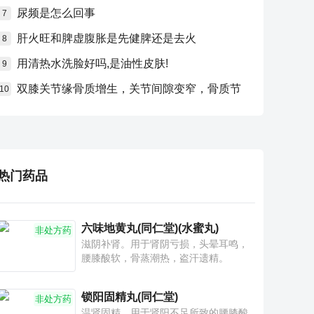
尿频是怎么回事
7
肝火旺和脾虚腹胀是先健脾还是去火
8
用清热水洗脸好吗,是油性皮肤!
9
双膝关节缘骨质增生，关节间隙变窄，骨质节
10
热门药品
六味地黄丸(同仁堂)(水蜜丸)
非处方药
滋阴补肾。用于肾阴亏损，头晕耳鸣，
腰膝酸软，骨蒸潮热，盗汗遗精。
锁阳固精丸(同仁堂)
非处方药
温肾固精。用于肾阳不足所致的腰膝酸