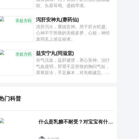
软、头晕耳鸣、遗精早泄。
泻肝安神丸(赛药仙)
非处方药
清肝泻火，重镇安神。用于肝火旺盛、
心神不宁所致的失眠多梦、心烦；神经
衰弱见上述证候者。
益安宁丸(同溢堂)
非处方药
补气活血，益肝健肾，养心安神。治疗
气血虚弱，肝肾不足所致的胸闷气短，
畏寒肢冷，手足麻木，对失眠健忘、神
疲乏力、腰膝酸软也有一定疗效。
热门科普
什么是乳糖不耐受？对宝宝有什么影响？