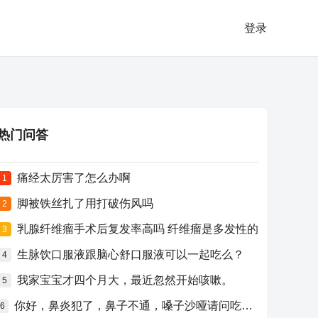
登录
热门问答
痛经太厉害了怎么办啊
1
脚被铁丝扎了用打破伤风吗
2
乳腺纤维瘤手术后复发率高吗 纤维瘤是多发性的
3
生脉饮口服液跟脑心舒口服液可以一起吃么？
4
我家宝宝才四个月大，最近忽然开始咳嗽。
5
你好，鼻炎犯了，鼻子不通，嗓子沙哑请问吃什么药比较好？
6