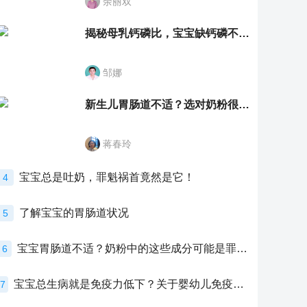
余丽双
揭秘母乳钙磷比，宝宝缺钙磷不再愁
邹娜
新生儿胃肠道不适？选对奶粉很重要！
蒋春玲
宝宝总是吐奶，罪魁祸首竟然是它！
4
了解宝宝的胃肠道状况
5
宝宝胃肠道不适？奶粉中的这些成分可能是罪魁祸首！
6
宝宝总生病就是免疫力低下？关于婴幼儿免疫力的真相，家长必须了解！
7