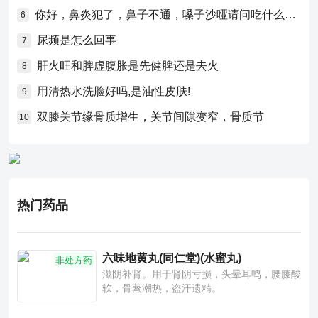
你好，鼻炎犯了，鼻子不通，嗓子沙哑请问吃什么药比较好？
6
尿频是怎么回事
7
肝火旺和脾虚腹胀是先健脾还是去火
8
用清热水洗脸好吗,是油性皮肤!
9
双膝关节缘骨质增生，关节间隙变窄，骨质节
10
热门药品
六味地黄丸(同仁堂)(水蜜丸)
非处方药
滋阴补肾。用于肾阴亏损，头晕耳鸣，腰膝酸
软，骨蒸潮热，盗汗遗精。