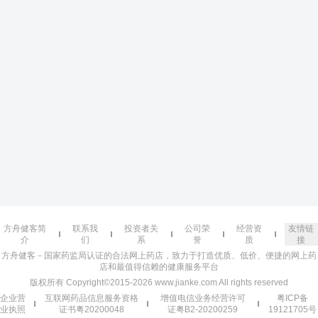
方舟健客简
联系我
投资者关
公司荣
经营资
友情链
介
们
系
誉
质
接
方舟健客－国家药监局认证的合法网上药店，致力于打造优质、低价、便捷的网上药
店和最值得信赖的健康服务平台
版权所有 Copyright©2015-2026 www.jianke.com All rights reserved
企业营
互联网药品信息服务资格
增值电信业务经营许可
粤ICP备
业执照
证书粤20200048
证粤B2-20200259
19121705号