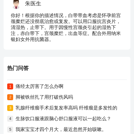
朱医生
你好！根据你的描述情况，白带带血考虑是怀孕前宫
颈糜烂还没彻底治愈或复发。可以用口服抗宫炎片，
清湿热，止带下。用于因慢性宫颈炎引起的湿热下
注，赤白带下，宫颈糜烂，出血等症。配合外用纳米
银妇女外用抗菌器。
热门问答
痛经太厉害了怎么办啊
1
脚被铁丝扎了用打破伤风吗
2
乳腺纤维瘤手术后复发率高吗 纤维瘤是多发性的
3
生脉饮口服液跟脑心舒口服液可以一起吃么？
4
我家宝宝才四个月大，最近忽然开始咳嗽。
5