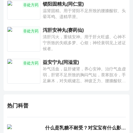
锁阳固精丸(同仁堂)
非处方药
温肾固精。用于肾阳不足所致的腰膝酸软、头
晕耳鸣、遗精早泄。
泻肝安神丸(赛药仙)
非处方药
清肝泻火，重镇安神。用于肝火旺盛、心神不
宁所致的失眠多梦、心烦；神经衰弱见上述证
候者。
益安宁丸(同溢堂)
非处方药
补气活血，益肝健肾，养心安神。治疗气血虚
弱，肝肾不足所致的胸闷气短，畏寒肢冷，手
足麻木，对失眠健忘、神疲乏力、腰膝酸软也
有一定疗效。
热门科普
什么是乳糖不耐受？对宝宝有什么影响？