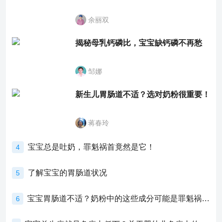
余丽双
揭秘母乳钙磷比，宝宝缺钙磷不再愁
邹娜
新生儿胃肠道不适？选对奶粉很重要！
蒋春玲
宝宝总是吐奶，罪魁祸首竟然是它！
4
了解宝宝的胃肠道状况
5
宝宝胃肠道不适？奶粉中的这些成分可能是罪魁祸首！
6