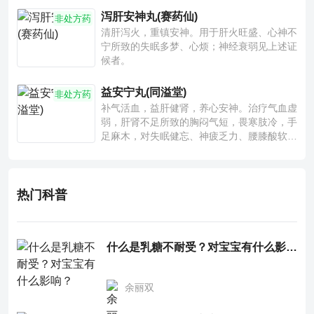
泻肝安神丸(赛药仙)
非处方药
清肝泻火，重镇安神。用于肝火旺盛、心神不
宁所致的失眠多梦、心烦；神经衰弱见上述证
候者。
益安宁丸(同溢堂)
非处方药
补气活血，益肝健肾，养心安神。治疗气血虚
弱，肝肾不足所致的胸闷气短，畏寒肢冷，手
足麻木，对失眠健忘、神疲乏力、腰膝酸软也
有一定疗效。
热门科普
什么是乳糖不耐受？对宝宝有什么影响？
余丽双