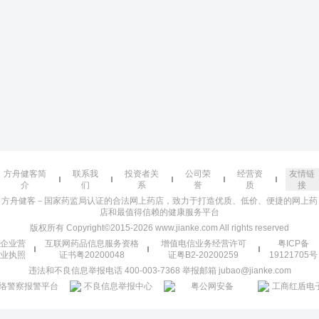
方舟健客简
联系我
投资者关
公司荣
经营资
友情链
介
们
系
誉
质
接
方舟健客－国家药监局认证的合法网上药店，致力于打造优质、低价、便捷的网上药
店和最值得信赖的健康服务平台
版权所有 Copyright©2015-2026 www.jianke.com All rights reserved
企业营
互联网药品信息服务资格
增值电信业务经营许可
粤ICP备
业执照
证书粤20200048
证粤B2-20200259
19121705号
违法和不良信息举报电话 400-003-7368 举报邮箱 jubao@jianke.com