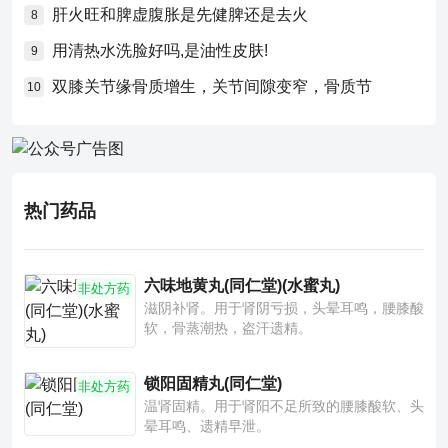
肝火旺和脾虚腹胀是先健脾还是去火
8
用清热水洗脸好吗,是油性皮肤!
9
双膝关节缘骨质增生，关节间隙变窄，骨质节
10
热门药品
六味地黄丸(同仁堂)(水蜜丸)
非处方药
滋阴补肾。用于肾阴亏损，头晕耳鸣，腰膝酸
软，骨蒸潮热，盗汗遗精。
锁阳固精丸(同仁堂)
非处方药
温肾固精。用于肾阳不足所致的腰膝酸软、头
晕耳鸣、遗精早泄。