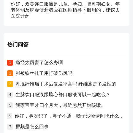
你好，双黄连口服液是儿童、孕妇、哺乳期妇女、年
老体弱及脾虚便溏者应在医师指导下服用的，建议去
医院开药
热门问答
痛经太厉害了怎么办啊
1
脚被铁丝扎了用打破伤风吗
2
乳腺纤维瘤手术后复发率高吗 纤维瘤是多发性的
3
生脉饮口服液跟脑心舒口服液可以一起吃么？
4
我家宝宝才四个月大，最近忽然开始咳嗽。
5
你好，鼻炎犯了，鼻子不通，嗓子沙哑请问吃什么药比较好？
6
尿频是怎么回事
7