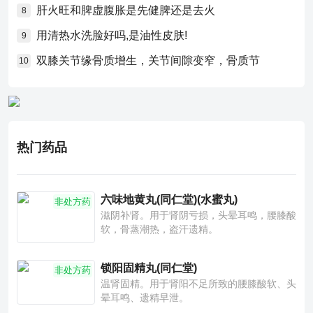
肝火旺和脾虚腹胀是先健脾还是去火
8
用清热水洗脸好吗,是油性皮肤!
9
双膝关节缘骨质增生，关节间隙变窄，骨质节
10
热门药品
六味地黄丸(同仁堂)(水蜜丸)
非处方药
滋阴补肾。用于肾阴亏损，头晕耳鸣，腰膝酸
软，骨蒸潮热，盗汗遗精。
锁阳固精丸(同仁堂)
非处方药
温肾固精。用于肾阳不足所致的腰膝酸软、头
晕耳鸣、遗精早泄。