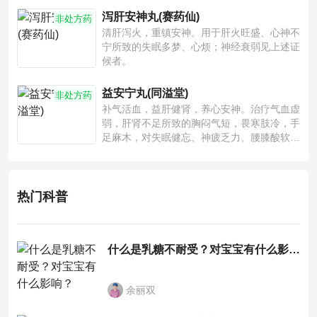
泻肝安神丸(赛药仙)
非处方药
清肝泻火，重镇安神。用于肝火旺盛、心神不
宁所致的失眠多梦、心烦；神经衰弱见上述证
候者。
益安宁丸(同溢堂)
非处方药
补气活血，益肝健肾，养心安神。治疗气血虚
弱，肝肾不足所致的胸闷气短，畏寒肢冷，手
足麻木，对失眠健忘、神疲乏力、腰膝酸软也
有一定疗效。
热门科普
什么是乳糖不耐受？对宝宝有什么影响？
余丽双