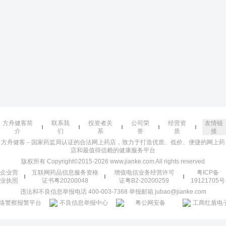
方舟健客简
联系我
投资者关
公司荣
经营资
友情链
介
们
系
誉
质
接
方舟健客－国家药监局认证的合法网上药店，致力于打造优质、低价、便捷的网上药
店和最值得信赖的健康服务平台
版权所有 Copyright©2015-2026 www.jianke.com All rights reserved
企业营
互联网药品信息服务资格
增值电信业务经营许可
粤ICP备
业执照
证书粤20200048
证粤B2-20200259
19121705号
违法和不良信息举报电话 400-003-7368 举报邮箱 jubao@jianke.com