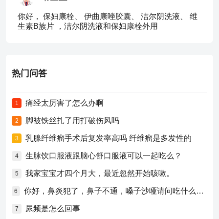
你好， 保妇康栓、 伊曲康唑胶囊、 洁尔阴洗液、 维
生素B族片 ，洁尔阴洗液和保妇康栓外用
热门问答
痛经太厉害了怎么办啊
1
脚被铁丝扎了用打破伤风吗
2
乳腺纤维瘤手术后复发率高吗 纤维瘤是多发性的
3
生脉饮口服液跟脑心舒口服液可以一起吃么？
4
我家宝宝才四个月大，最近忽然开始咳嗽。
5
你好，鼻炎犯了，鼻子不通，嗓子沙哑请问吃什么药比较好？
6
尿频是怎么回事
7