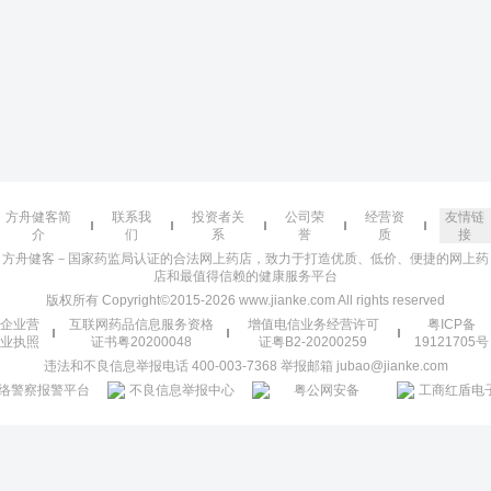
方舟健客简
联系我
投资者关
公司荣
经营资
友情链
介
们
系
誉
质
接
方舟健客－国家药监局认证的合法网上药店，致力于打造优质、低价、便捷的网上药
店和最值得信赖的健康服务平台
版权所有 Copyright©2015-2026 www.jianke.com All rights reserved
企业营
互联网药品信息服务资格
增值电信业务经营许可
粤ICP备
业执照
证书粤20200048
证粤B2-20200259
19121705号
违法和不良信息举报电话 400-003-7368 举报邮箱 jubao@jianke.com