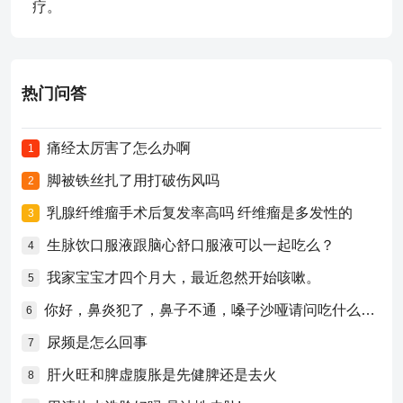
疗。
热门问答
痛经太厉害了怎么办啊
1
脚被铁丝扎了用打破伤风吗
2
乳腺纤维瘤手术后复发率高吗 纤维瘤是多发性的
3
生脉饮口服液跟脑心舒口服液可以一起吃么？
4
我家宝宝才四个月大，最近忽然开始咳嗽。
5
你好，鼻炎犯了，鼻子不通，嗓子沙哑请问吃什么药比较好？
6
尿频是怎么回事
7
肝火旺和脾虚腹胀是先健脾还是去火
8