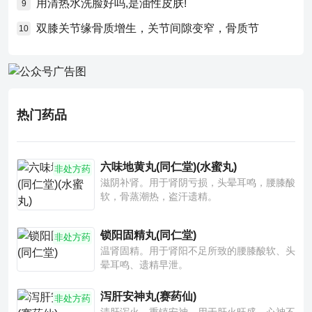
用清热水洗脸好吗,是油性皮肤!
9
双膝关节缘骨质增生，关节间隙变窄，骨质节
10
热门药品
六味地黄丸(同仁堂)(水蜜丸)
非处方药
滋阴补肾。用于肾阴亏损，头晕耳鸣，腰膝酸
软，骨蒸潮热，盗汗遗精。
锁阳固精丸(同仁堂)
非处方药
温肾固精。用于肾阳不足所致的腰膝酸软、头
晕耳鸣、遗精早泄。
泻肝安神丸(赛药仙)
非处方药