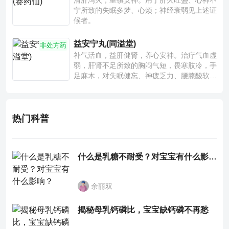
清肝泻火，重镇安神。用于肝火旺盛、心神不
宁所致的失眠多梦、心烦；神经衰弱见上述证
候者。
益安宁丸(同溢堂)
非处方药
补气活血，益肝健肾，养心安神。治疗气血虚
弱，肝肾不足所致的胸闷气短，畏寒肢冷，手
足麻木，对失眠健忘、神疲乏力、腰膝酸软也
有一定疗效。
热门科普
什么是乳糖不耐受？对宝宝有什么影响？
余丽双
揭秘母乳钙磷比，宝宝缺钙磷不再愁