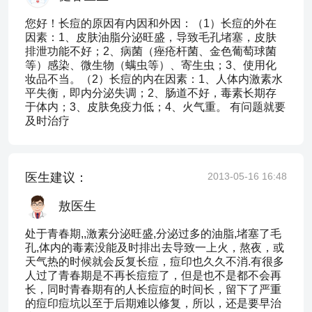
您好！长痘的原因有内因和外因：（1）长痘的外在
因素：1、皮肤油脂分泌旺盛，导致毛孔堵塞，皮肤
排泄功能不好；2、病菌（痤疮杆菌、金色葡萄球菌
等）感染、微生物（螨虫等）、寄生虫；3、使用化
妆品不当。（2）长痘的内在因素：1、人体内激素水
平失衡，即内分泌失调；2、肠道不好，毒素长期存
于体内；3、皮肤免疫力低；4、火气重。 有问题就要
及时治疗
医生建议：
2013-05-16 16:48
敖医生
处于青春期,,激素分泌旺盛,分泌过多的油脂,堵塞了毛
孔,体内的毒素没能及时排出去导致一上火，熬夜，或
天气热的时候就会反复长痘，痘印也久久不消.有很多
人过了青春期是不再长痘痘了，但是也不是都不会再
长，同时青春期有的人长痘痘的时间长，留下了严重
的痘印痘坑以至于后期难以修复，所以，还是要早治