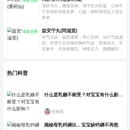
非处方药
清肝泻火，重镇安神。用于肝火旺盛、心神不
宁所致的失眠多梦、心烦；神经衰弱见上述证
候者。
益安宁丸(同溢堂)
非处方药
补气活血，益肝健肾，养心安神。治疗气血虚
弱，肝肾不足所致的胸闷气短，畏寒肢冷，手
足麻木，对失眠健忘、神疲乏力、腰膝酸软也
有一定疗效。
热门科普
什么是乳糖不耐受？对宝宝有什么影响？
余丽双
揭秘母乳钙磷比，宝宝缺钙磷不再愁