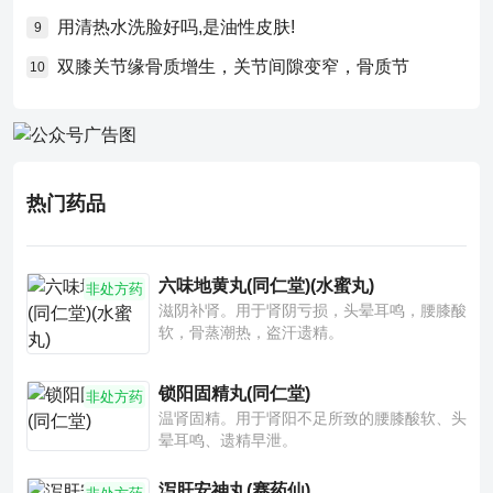
用清热水洗脸好吗,是油性皮肤!
9
双膝关节缘骨质增生，关节间隙变窄，骨质节
10
热门药品
六味地黄丸(同仁堂)(水蜜丸)
非处方药
滋阴补肾。用于肾阴亏损，头晕耳鸣，腰膝酸
软，骨蒸潮热，盗汗遗精。
锁阳固精丸(同仁堂)
非处方药
温肾固精。用于肾阳不足所致的腰膝酸软、头
晕耳鸣、遗精早泄。
泻肝安神丸(赛药仙)