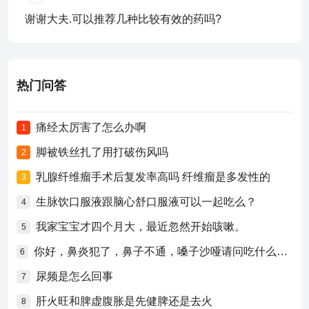
谢谢大夫.可以推荐几种比较有效的药吗?
热门问答
痛经太厉害了怎么办啊
1
脚被铁丝扎了用打破伤风吗
2
乳腺纤维瘤手术后复发率高吗 纤维瘤是多发性的
3
生脉饮口服液跟脑心舒口服液可以一起吃么？
4
我家宝宝才四个月大，最近忽然开始咳嗽。
5
你好，鼻炎犯了，鼻子不通，嗓子沙哑请问吃什么药比较好？
6
尿频是怎么回事
7
肝火旺和脾虚腹胀是先健脾还是去火
8