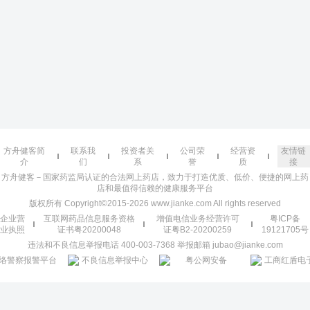
方舟健客简
联系我
投资者关
公司荣
经营资
友情链
介
们
系
誉
质
接
方舟健客－国家药监局认证的合法网上药店，致力于打造优质、低价、便捷的网上药
店和最值得信赖的健康服务平台
版权所有 Copyright©2015-2026 www.jianke.com All rights reserved
企业营
互联网药品信息服务资格
增值电信业务经营许可
粤ICP备
业执照
证书粤20200048
证粤B2-20200259
19121705号
违法和不良信息举报电话 400-003-7368 举报邮箱 jubao@jianke.com