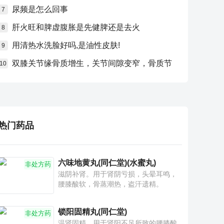
尿频是怎么回事
7
肝火旺和脾虚腹胀是先健脾还是去火
8
用清热水洗脸好吗,是油性皮肤!
9
双膝关节缘骨质增生，关节间隙变窄，骨质节
10
热门药品
六味地黄丸(同仁堂)(水蜜丸)
非处方药
滋阴补肾。用于肾阴亏损，头晕耳鸣，
腰膝酸软，骨蒸潮热，盗汗遗精。
锁阳固精丸(同仁堂)
非处方药
温肾固精。用于肾阳不足所致的腰膝酸