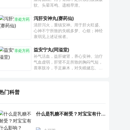
软、头晕耳鸣、遗精早泄。
泻肝安神丸(赛药仙)
非处方药
清肝泻火，重镇安神。用于肝火旺盛、
心神不宁所致的失眠多梦、心烦；神经
衰弱见上述证候者。
益安宁丸(同溢堂)
非处方药
补气活血，益肝健肾，养心安神。治疗
气血虚弱，肝肾不足所致的胸闷气短，
畏寒肢冷，手足麻木，对失眠健忘、神
疲乏力、腰膝酸软也有一定疗效。
热门科普
什么是乳糖不耐受？对宝宝有什么影响？