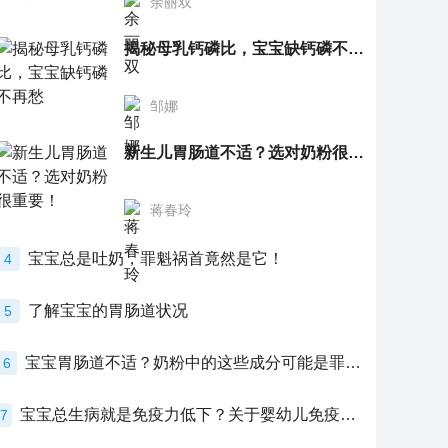
余丽双
揭秘母乳钙磷比，宝宝缺钙磷不再愁
邹娜
新生儿胃肠道不适？选对奶粉很重要！
蒋春玲
宝宝总是吐奶，罪魁祸首竟然是它！
4
了解宝宝的胃肠道状况
5
宝宝胃肠道不适？奶粉中的这些成分可能是罪魁祸首！
6
宝宝总生病就是免疫力低下？关于婴幼儿免疫力的真相，家长必须了解！
7