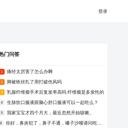
登录
热门问答
痛经太厉害了怎么办啊
1
脚被铁丝扎了用打破伤风吗
2
乳腺纤维瘤手术后复发率高吗 纤维瘤是多发性的
3
生脉饮口服液跟脑心舒口服液可以一起吃么？
4
我家宝宝才四个月大，最近忽然开始咳嗽。
5
你好，鼻炎犯了，鼻子不通，嗓子沙哑请问吃什么药比较好？
6