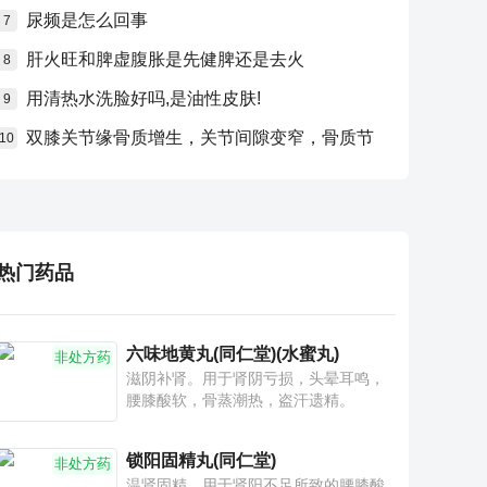
尿频是怎么回事
7
肝火旺和脾虚腹胀是先健脾还是去火
8
用清热水洗脸好吗,是油性皮肤!
9
双膝关节缘骨质增生，关节间隙变窄，骨质节
10
热门药品
六味地黄丸(同仁堂)(水蜜丸)
非处方药
滋阴补肾。用于肾阴亏损，头晕耳鸣，
腰膝酸软，骨蒸潮热，盗汗遗精。
锁阳固精丸(同仁堂)
非处方药
温肾固精。用于肾阳不足所致的腰膝酸