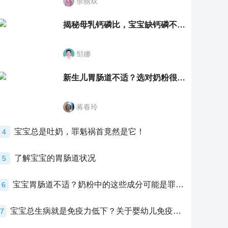
余丽双
揭秘母乳钙磷比，宝宝缺钙磷不再愁
邹娜
新生儿胃肠道不适？选对奶粉很重要！
蒋春玲
宝宝总是吐奶，罪魁祸首竟然是它！
4
了解宝宝的胃肠道状况
5
宝宝胃肠道不适？奶粉中的这些成分可能是罪魁祸首！
6
宝宝总生病就是免疫力低下？关于婴幼儿免疫力的真相，家长必须了解！
7