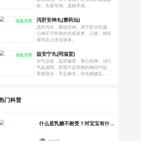
软、头晕耳鸣、遗精早泄。
泻肝安神丸(赛药仙)
非处方药
清肝泻火，重镇安神。用于肝火旺盛、
心神不宁所致的失眠多梦、心烦；神经
衰弱见上述证候者。
益安宁丸(同溢堂)
非处方药
补气活血，益肝健肾，养心安神。治疗
气血虚弱，肝肾不足所致的胸闷气短，
畏寒肢冷，手足麻木，对失眠健忘、神
疲乏力、腰膝酸软也有一定疗效。
热门科普
什么是乳糖不耐受？对宝宝有什么影响？