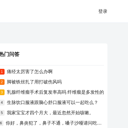
登录
热门问答
痛经太厉害了怎么办啊
1
脚被铁丝扎了用打破伤风吗
2
乳腺纤维瘤手术后复发率高吗 纤维瘤是多发性的
3
生脉饮口服液跟脑心舒口服液可以一起吃么？
4
我家宝宝才四个月大，最近忽然开始咳嗽。
5
你好，鼻炎犯了，鼻子不通，嗓子沙哑请问吃什么药比较好？
6