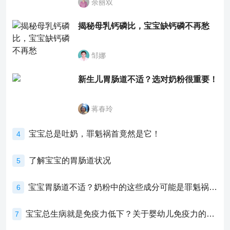
余丽双
揭秘母乳钙磷比，宝宝缺钙磷不再愁
邹娜
新生儿胃肠道不适？选对奶粉很重要！
蒋春玲
宝宝总是吐奶，罪魁祸首竟然是它！
4
了解宝宝的胃肠道状况
5
宝宝胃肠道不适？奶粉中的这些成分可能是罪魁祸首！
6
宝宝总生病就是免疫力低下？关于婴幼儿免疫力的真相，家长必须了解！
7