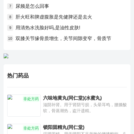
尿频是怎么回事
7
肝火旺和脾虚腹胀是先健脾还是去火
8
用清热水洗脸好吗,是油性皮肤!
9
双膝关节缘骨质增生，关节间隙变窄，骨质节
10
热门药品
六味地黄丸(同仁堂)(水蜜丸)
非处方药
滋阴补肾。用于肾阴亏损，头晕耳鸣，腰膝酸
软，骨蒸潮热，盗汗遗精。
锁阳固精丸(同仁堂)
非处方药