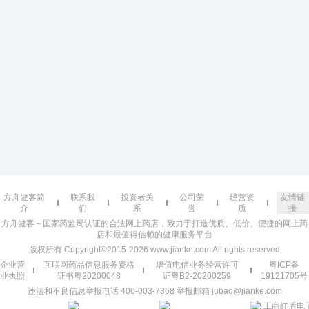
方舟健客简
联系我
投资者关
公司荣
经营资
友情链
介
们
系
誉
质
接
方舟健客－国家药监局认证的合法网上药店，致力于打造优质、低价、便捷的网上药
店和最值得信赖的健康服务平台
版权所有 Copyright©2015-2026 www.jianke.com All rights reserved
企业营
互联网药品信息服务资格
增值电信业务经营许可
粤ICP备
业执照
证书粤20200048
证粤B2-20200259
19121705号
违法和不良信息举报电话 400-003-7368 举报邮箱 jubao@jianke.com