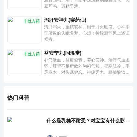
温肾固精。用于肾阳不足所致的腰膝酸软、头
晕耳鸣、遗精早泄。
泻肝安神丸(赛药仙)
非处方药
清肝泻火，重镇安神。用于肝火旺盛、心神不
宁所致的失眠多梦、心烦；神经衰弱见上述证
候者。
益安宁丸(同溢堂)
非处方药
补气活血，益肝健肾，养心安神。治疗气血虚
弱，肝肾不足所致的胸闷气短，畏寒肢冷，手
足麻木，对失眠健忘、神疲乏力、腰膝酸软也
有一定疗效。
热门科普
什么是乳糖不耐受？对宝宝有什么影响？