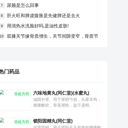
尿频是怎么回事
7
肝火旺和脾虚腹胀是先健脾还是去火
8
用清热水洗脸好吗,是油性皮肤!
9
双膝关节缘骨质增生，关节间隙变窄，骨质节
10
热门药品
六味地黄丸(同仁堂)(水蜜丸)
非处方药
滋阴补肾。用于肾阴亏损，头晕耳鸣，
腰膝酸软，骨蒸潮热，盗汗遗精。
锁阳固精丸(同仁堂)
非处方药
温肾固精。用于肾阳不足所致的腰膝酸