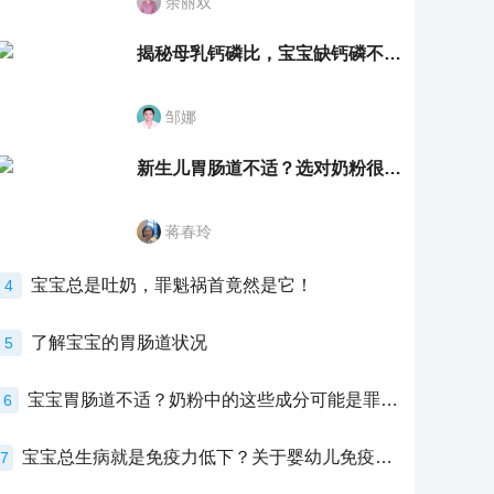
余丽双
揭秘母乳钙磷比，宝宝缺钙磷不再愁
邹娜
新生儿胃肠道不适？选对奶粉很重要！
蒋春玲
宝宝总是吐奶，罪魁祸首竟然是它！
4
了解宝宝的胃肠道状况
5
宝宝胃肠道不适？奶粉中的这些成分可能是罪魁祸首！
6
宝宝总生病就是免疫力低下？关于婴幼儿免疫力的真相，家长必须了解！
7