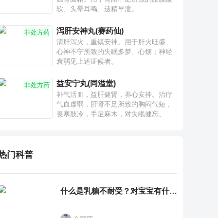
软、头晕耳鸣、遗精早泄。
泻肝安神丸(赛药仙)
非处方药
清肝泻火，重镇安神。用于肝火旺盛、
心神不宁所致的失眠多梦、心烦；神经
衰弱见上述证候者。
益安宁丸(同溢堂)
非处方药
补气活血，益肝健肾，养心安神。治疗
气血虚弱，肝肾不足所致的胸闷气短，
畏寒肢冷，手足麻木，对失眠健忘、神
疲乏力、腰膝酸软也有一定疗效。
热门科普
什么是乳糖不耐受？对宝宝有什么影响？