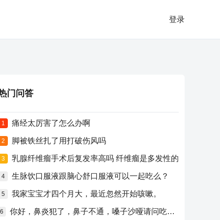
登录
热门问答
痛经太厉害了怎么办啊
1
脚被铁丝扎了用打破伤风吗
2
乳腺纤维瘤手术后复发率高吗 纤维瘤是多发性的
3
生脉饮口服液跟脑心舒口服液可以一起吃么？
4
我家宝宝才四个月大，最近忽然开始咳嗽。
5
你好，鼻炎犯了，鼻子不通，嗓子沙哑请问吃什么药比较好？
6