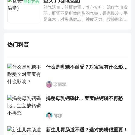
益安宁丸(同溢堂)
非处方药
补气活血，益肝健肾，养心安神。治疗气血虚
弱，肝肾不足所致的胸闷气短，畏寒肢冷，手
足麻木，对失眠健忘、神疲乏力、腰膝酸软也
有一定疗效。
热门科普
什么是乳糖不耐受？对宝宝有什么影响？
余丽双
揭秘母乳钙磷比，宝宝缺钙磷不再愁
邹娜
新生儿胃肠道不适？选对奶粉很重要！