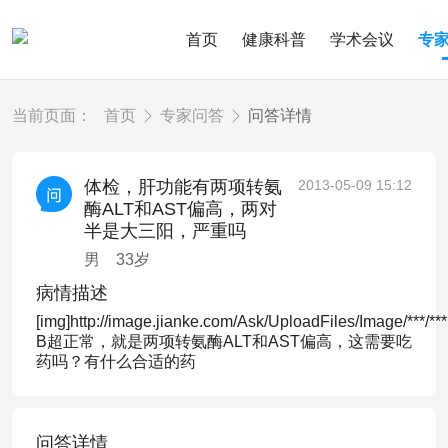
首页
健康科普
学术会议
专
当前页面：
首页
专家问答
问答详情
体检，肝功能有两项转氨
2013-05-09 15:12
酶ALT和AST偏高，两对
半是大三阳，严重吗
男
33
岁
病情描述
[img]http://image.jianke.com/Ask/UploadFiles/Image/***/***
B超正常，就是两项转氨酶ALT和AST偏高，这需要吃
药吗？有什么合适的药
问答详情