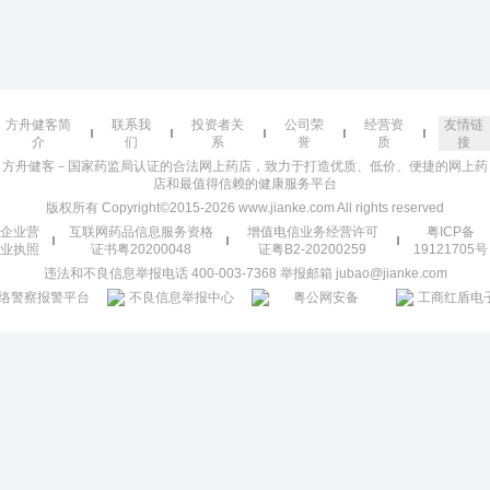
方舟健客简
联系我
投资者关
公司荣
经营资
友情链
介
们
系
誉
质
接
方舟健客－国家药监局认证的合法网上药店，致力于打造优质、低价、便捷的网上药
店和最值得信赖的健康服务平台
版权所有 Copyright©2015-2026 www.jianke.com All rights reserved
企业营
互联网药品信息服务资格
增值电信业务经营许可
粤ICP备
业执照
证书粤20200048
证粤B2-20200259
19121705号
违法和不良信息举报电话 400-003-7368 举报邮箱 jubao@jianke.com