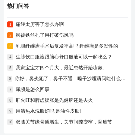
热门问答
痛经太厉害了怎么办啊
1
脚被铁丝扎了用打破伤风吗
2
乳腺纤维瘤手术后复发率高吗 纤维瘤是多发性的
3
生脉饮口服液跟脑心舒口服液可以一起吃么？
4
我家宝宝才四个月大，最近忽然开始咳嗽。
5
你好，鼻炎犯了，鼻子不通，嗓子沙哑请问吃什么药比较好？
6
尿频是怎么回事
7
肝火旺和脾虚腹胀是先健脾还是去火
8
用清热水洗脸好吗,是油性皮肤!
9
双膝关节缘骨质增生，关节间隙变窄，骨质节
10