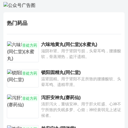
热门药品
六味地黄丸(同仁堂)(水蜜丸)
非处方药
滋阴补肾。用于肾阴亏损，头晕耳鸣，腰膝酸
软，骨蒸潮热，盗汗遗精。
锁阳固精丸(同仁堂)
非处方药
温肾固精。用于肾阳不足所致的腰膝酸软、头
晕耳鸣、遗精早泄。
泻肝安神丸(赛药仙)
非处方药
清肝泻火，重镇安神。用于肝火旺盛、心神不
宁所致的失眠多梦、心烦；神经衰弱见上述证
候者。