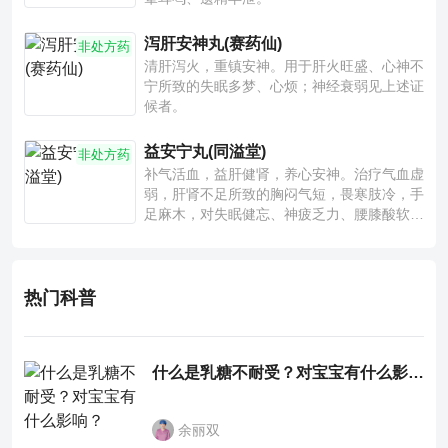
泻肝安神丸(赛药仙)
非处方药
清肝泻火，重镇安神。用于肝火旺盛、心神不
宁所致的失眠多梦、心烦；神经衰弱见上述证
候者。
益安宁丸(同溢堂)
非处方药
补气活血，益肝健肾，养心安神。治疗气血虚
弱，肝肾不足所致的胸闷气短，畏寒肢冷，手
足麻木，对失眠健忘、神疲乏力、腰膝酸软也
有一定疗效。
热门科普
什么是乳糖不耐受？对宝宝有什么影响？
余丽双