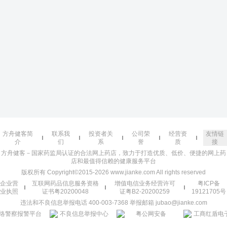
方舟健客简
联系我
投资者关
公司荣
经营资
友情链
介
们
系
誉
质
接
方舟健客－国家药监局认证的合法网上药店，致力于打造优质、低价、便捷的网上药
店和最值得信赖的健康服务平台
版权所有 Copyright©2015-2026 www.jianke.com All rights reserved
企业营
互联网药品信息服务资格
增值电信业务经营许可
粤ICP备
业执照
证书粤20200048
证粤B2-20200259
19121705号
违法和不良信息举报电话 400-003-7368 举报邮箱 jubao@jianke.com