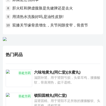
肝火旺和脾虚腹胀是先健脾还是去火
8
用清热水洗脸好吗,是油性皮肤!
9
双膝关节缘骨质增生，关节间隙变窄，骨质节
10
热门药品
六味地黄丸(同仁堂)(水蜜丸)
非处方药
滋阴补肾。用于肾阴亏损，头晕耳鸣，腰膝酸
软，骨蒸潮热，盗汗遗精。
锁阳固精丸(同仁堂)
非处方药
温肾固精。用于肾阳不足所致的腰膝酸软、头
晕耳鸣、遗精早泄。