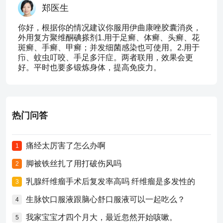
郑医生
你好，根据你的情况建议你服用伊曲康唑胶囊消炎，
外用复方聚维酮碘搽剂1.用于足癣、体癣、头癣、花
斑癣、手癣、甲癣；并发细菌感染也可使用。2.用于
疖、蚊虫叮咬、手足多汗症。两者联用，效果会更
好。平时也要多锻炼身体，提高免疫力。
热门问答
痛经太厉害了怎么办啊
1
脚被铁丝扎了用打破伤风吗
2
乳腺纤维瘤手术后复发率高吗 纤维瘤是多发性的
3
生脉饮口服液跟脑心舒口服液可以一起吃么？
4
我家宝宝才四个月大，最近忽然开始咳嗽。
5