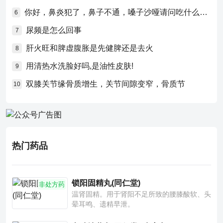
你好，鼻炎犯了，鼻子不通，嗓子沙哑请问吃什么药比较好？
6
尿频是怎么回事
7
肝火旺和脾虚腹胀是先健脾还是去火
8
用清热水洗脸好吗,是油性皮肤!
9
双膝关节缘骨质增生，关节间隙变窄，骨质节
10
热门药品
锁阳固精丸(同仁堂)
非处方药
温肾固精。用于肾阳不足所致的腰膝酸软、头
晕耳鸣、遗精早泄。