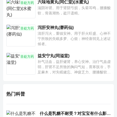
六味地黄丸(同仁堂)(水蜜丸)
非处方药
滋阴补肾。用于肾阴亏损，头晕耳鸣，腰膝酸
软，骨蒸潮热，盗汗遗精。
泻肝安神丸(赛药仙)
非处方药
清肝泻火，重镇安神。用于肝火旺盛、心神不
宁所致的失眠多梦、心烦；神经衰弱见上述证
候者。
益安宁丸(同溢堂)
非处方药
补气活血，益肝健肾，养心安神。治疗气血虚
弱，肝肾不足所致的胸闷气短，畏寒肢冷，手
足麻木，对失眠健忘、神疲乏力、腰膝酸软也
有一定疗效。
热门科普
什么是乳糖不耐受？对宝宝有什么影响？