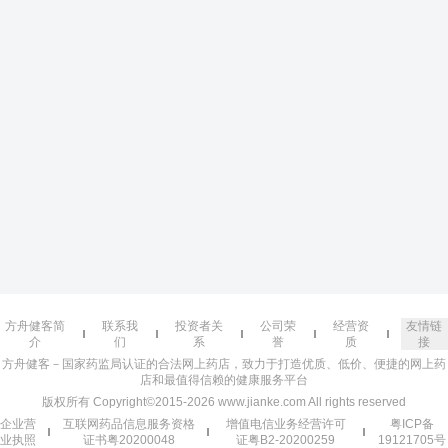
方舟健客简
联系我
投资者关
公司荣
经营资
友情链
介
们
系
誉
质
接
方舟健客－国家药监局认证的合法网上药店，致力于打造优质、低价、便捷的网上药
店和最值得信赖的健康服务平台
版权所有 Copyright©2015-2026 www.jianke.com All rights reserved
企业营
互联网药品信息服务资格
增值电信业务经营许可
粤ICP备
业执照
证书粤20200048
证粤B2-20200259
19121705号