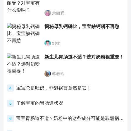
余丽双
揭秘母乳钙磷比，宝宝缺钙磷不再愁
邹娜
新生儿胃肠道不适？选对奶粉很重要！
蒋春玲
宝宝总是吐奶，罪魁祸首竟然是它！
4
了解宝宝的胃肠道状况
5
宝宝胃肠道不适？奶粉中的这些成分可能是罪魁祸首！
6