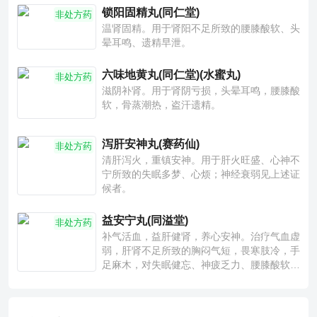
锁阳固精丸(同仁堂)
非处方药
温肾固精。用于肾阳不足所致的腰膝酸软、头
晕耳鸣、遗精早泄。
六味地黄丸(同仁堂)(水蜜丸)
非处方药
滋阴补肾。用于肾阴亏损，头晕耳鸣，腰膝酸
软，骨蒸潮热，盗汗遗精。
泻肝安神丸(赛药仙)
非处方药
清肝泻火，重镇安神。用于肝火旺盛、心神不
宁所致的失眠多梦、心烦；神经衰弱见上述证
候者。
益安宁丸(同溢堂)
非处方药
补气活血，益肝健肾，养心安神。治疗气血虚
弱，肝肾不足所致的胸闷气短，畏寒肢冷，手
足麻木，对失眠健忘、神疲乏力、腰膝酸软也
有一定疗效。