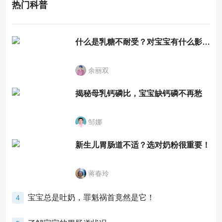
热门科普
什么是乳糖不耐受？对宝宝有什么影响？
余丽双
揭秘母乳钙磷比，宝宝缺钙磷不再愁
邹娜
新生儿胃肠道不适？选对奶粉很重要！
蒋春玲
宝宝总是吐奶，罪魁祸首竟然是它！
4