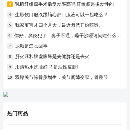
乳腺纤维瘤手术后复发率高吗 纤维瘤是多发性的
3
生脉饮口服液跟脑心舒口服液可以一起吃么？
4
我家宝宝才四个月大，最近忽然开始咳嗽。
5
你好，鼻炎犯了，鼻子不通，嗓子沙哑请问吃什么药比较好？
6
尿频是怎么回事
7
肝火旺和脾虚腹胀是先健脾还是去火
8
用清热水洗脸好吗,是油性皮肤!
9
双膝关节缘骨质增生，关节间隙变窄，骨质节
10
热门药品