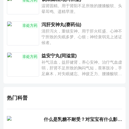
非处方药
温肾固精。用于肾阳不足所致的腰膝酸软、头
晕耳鸣、遗精早泄。
泻肝安神丸(赛药仙)
非处方药
清肝泻火，重镇安神。用于肝火旺盛、心神不
宁所致的失眠多梦、心烦；神经衰弱见上述证
候者。
益安宁丸(同溢堂)
非处方药
补气活血，益肝健肾，养心安神。治疗气血虚
弱，肝肾不足所致的胸闷气短，畏寒肢冷，手
足麻木，对失眠健忘、神疲乏力、腰膝酸软也
有一定疗效。
热门科普
什么是乳糖不耐受？对宝宝有什么影响？