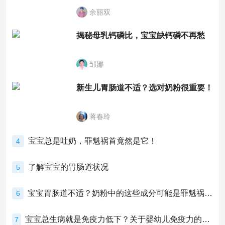
余丽双
揭秘母乳钙磷比，宝宝缺钙磷不再愁
邹娜
新生儿胃肠道不适？选对奶粉很重要！
蒋春玲
宝宝总是吐奶，罪魁祸首竟然是它！
4
了解宝宝的胃肠道状况
5
宝宝胃肠道不适？奶粉中的这些成分可能是罪魁祸首！
6
宝宝总生病就是免疫力低下？关于婴幼儿免疫力的真相，家长必须了解！
7