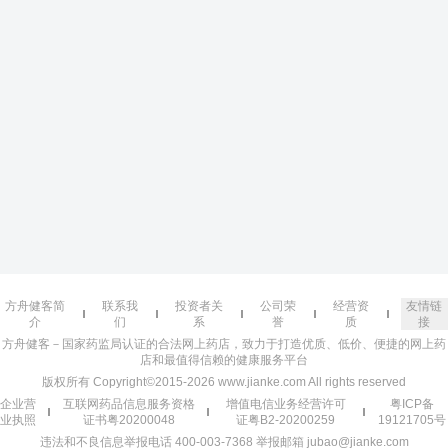
方舟健客简
联系我
投资者关
公司荣
经营资
友情链
介
们
系
誉
质
接
方舟健客－国家药监局认证的合法网上药店，致力于打造优质、低价、便捷的网上药
店和最值得信赖的健康服务平台
版权所有 Copyright©2015-2026 www.jianke.com All rights reserved
企业营
互联网药品信息服务资格
增值电信业务经营许可
粤ICP备
业执照
证书粤20200048
证粤B2-20200259
19121705号
违法和不良信息举报电话 400-003-7368 举报邮箱 jubao@jianke.com