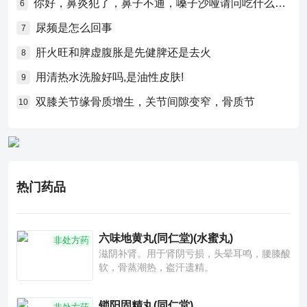
你好，鼻炎犯了，鼻子不通，嗓子沙哑请问吃什么药比较好？
6
尿频是怎么回事
7
肝火旺和脾虚腹胀是先健脾还是去火
8
用清热水洗脸好吗,是油性皮肤!
9
双膝关节缘骨质增生，关节间隙变窄，骨质节
10
热门药品
六味地黄丸(同仁堂)(水蜜丸)
非处方药
滋阴补肾。用于肾阴亏损，头晕耳鸣，腰膝酸
软，骨蒸潮热，盗汗遗精。
锁阳固精丸(同仁堂)