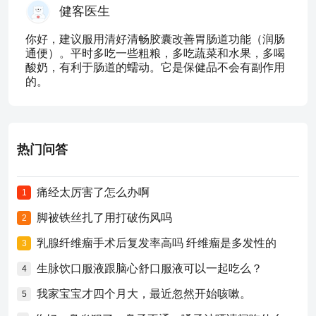
健客医生
你好，建议服用清好清畅胶囊改善胃肠道功能（润肠
通便）。平时多吃一些粗粮，多吃蔬菜和水果，多喝
酸奶，有利于肠道的蠕动。它是保健品不会有副作用
的。
热门问答
痛经太厉害了怎么办啊
1
脚被铁丝扎了用打破伤风吗
2
乳腺纤维瘤手术后复发率高吗 纤维瘤是多发性的
3
生脉饮口服液跟脑心舒口服液可以一起吃么？
4
我家宝宝才四个月大，最近忽然开始咳嗽。
5