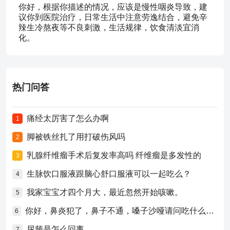
你好，根据你描述的情况，应该是慢性咽炎导致，建
议你到医院治疗，日常生活中注意劳逸结合，避免辛
辣生冷熬夜等不良刺激，生活规律，饮食清淡宜消
化。
热门问答
痛经太厉害了怎么办啊
1
脚被铁丝扎了用打破伤风吗
2
乳腺纤维瘤手术后复发率高吗 纤维瘤是多发性的
3
生脉饮口服液跟脑心舒口服液可以一起吃么？
4
我家宝宝才四个月大，最近忽然开始咳嗽。
5
你好，鼻炎犯了，鼻子不通，嗓子沙哑请问吃什么药比较好？
6
尿频是怎么回事
7