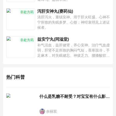
泻肝安神丸(赛药仙)
非处方药
清肝泻火，重镇安神。用于肝火旺盛、心神不
宁所致的失眠多梦、心烦；神经衰弱见上述证
候者。
益安宁丸(同溢堂)
非处方药
补气活血，益肝健肾，养心安神。治疗气血虚
弱，肝肾不足所致的胸闷气短，畏寒肢冷，手
足麻木，对失眠健忘、神疲乏力、腰膝酸软也
有一定疗效。
热门科普
什么是乳糖不耐受？对宝宝有什么影响？
余丽双