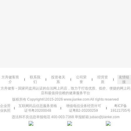
方舟健客简
联系我
投资者关
公司荣
经营资
友情链
介
们
系
誉
质
接
方舟健客－国家药监局认证的合法网上药店，致力于打造优质、低价、便捷的网上药
店和最值得信赖的健康服务平台
版权所有 Copyright©2015-2026 www.jianke.com All rights reserved
企业营
互联网药品信息服务资格
增值电信业务经营许可
粤ICP备
业执照
证书粤20200048
证粤B2-20200259
19121705号
违法和不良信息举报电话 400-003-7368 举报邮箱 jubao@jianke.com