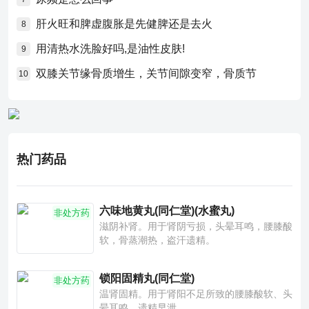
肝火旺和脾虚腹胀是先健脾还是去火
8
用清热水洗脸好吗,是油性皮肤!
9
双膝关节缘骨质增生，关节间隙变窄，骨质节
10
热门药品
六味地黄丸(同仁堂)(水蜜丸)
非处方药
滋阴补肾。用于肾阴亏损，头晕耳鸣，腰膝酸
软，骨蒸潮热，盗汗遗精。
锁阳固精丸(同仁堂)
非处方药
温肾固精。用于肾阳不足所致的腰膝酸软、头
晕耳鸣、遗精早泄。