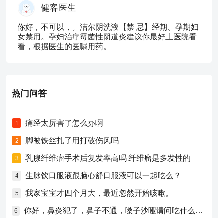
健客医生
你好，不可以，。洁尔阴洗液【禁 忌】经期、孕期妇
女禁用。孕妇治疗霉菌性阴道炎建议你最好上医院看
看，根据医生的医嘱用药。
热门问答
痛经太厉害了怎么办啊
1
脚被铁丝扎了用打破伤风吗
2
乳腺纤维瘤手术后复发率高吗 纤维瘤是多发性的
3
生脉饮口服液跟脑心舒口服液可以一起吃么？
4
我家宝宝才四个月大，最近忽然开始咳嗽。
5
你好，鼻炎犯了，鼻子不通，嗓子沙哑请问吃什么药比较好？
6