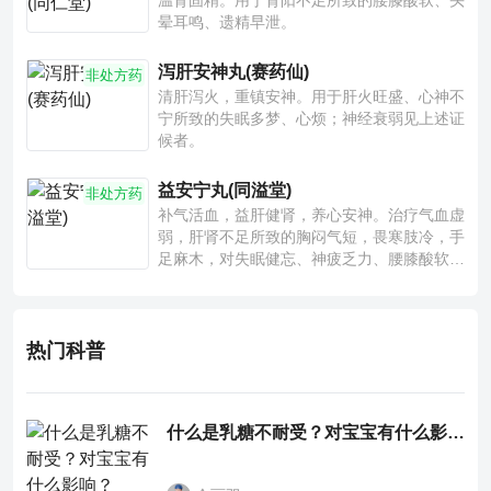
温肾固精。用于肾阳不足所致的腰膝酸软、头
晕耳鸣、遗精早泄。
泻肝安神丸(赛药仙)
非处方药
清肝泻火，重镇安神。用于肝火旺盛、心神不
宁所致的失眠多梦、心烦；神经衰弱见上述证
候者。
益安宁丸(同溢堂)
非处方药
补气活血，益肝健肾，养心安神。治疗气血虚
弱，肝肾不足所致的胸闷气短，畏寒肢冷，手
足麻木，对失眠健忘、神疲乏力、腰膝酸软也
有一定疗效。
热门科普
什么是乳糖不耐受？对宝宝有什么影响？