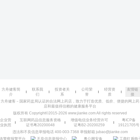
方舟健客简
联系我
投资者关
公司荣
经营资
友情链
介
们
系
誉
质
接
方舟健客－国家药监局认证的合法网上药店，致力于打造优质、低价、便捷的网上药
店和最值得信赖的健康服务平台
版权所有 Copyright©2015-2026 www.jianke.com All rights reserved
企业营
互联网药品信息服务资格
增值电信业务经营许可
粤ICP备
业执照
证书粤20200048
证粤B2-20200259
19121705号
违法和不良信息举报电话 400-003-7368 举报邮箱 jubao@jianke.com