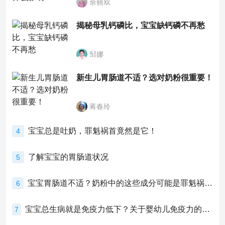
余丽双
揭秘母乳钙磷比，宝宝缺钙磷不再愁
邹娜
新生儿胃肠道不适？选对奶粉很重要！
蒋春玲
宝宝总是吐奶，罪魁祸首竟然是它！
4
了解宝宝的胃肠道状况
5
宝宝胃肠道不适？奶粉中的这些成分可能是罪魁祸首！
6
宝宝总生病就是免疫力低下？关于婴幼儿免疫力的真相，家长必须了解！
7