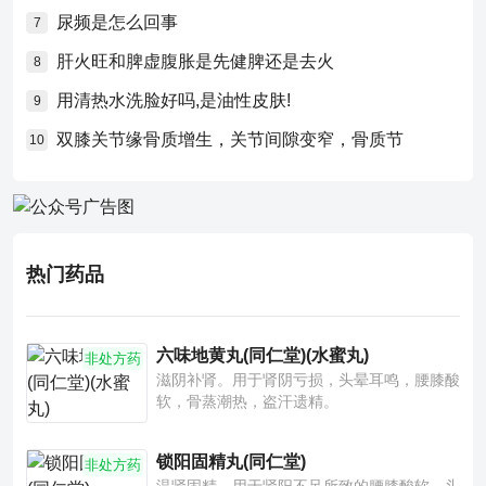
尿频是怎么回事
7
肝火旺和脾虚腹胀是先健脾还是去火
8
用清热水洗脸好吗,是油性皮肤!
9
双膝关节缘骨质增生，关节间隙变窄，骨质节
10
热门药品
六味地黄丸(同仁堂)(水蜜丸)
非处方药
滋阴补肾。用于肾阴亏损，头晕耳鸣，腰膝酸
软，骨蒸潮热，盗汗遗精。
锁阳固精丸(同仁堂)
非处方药