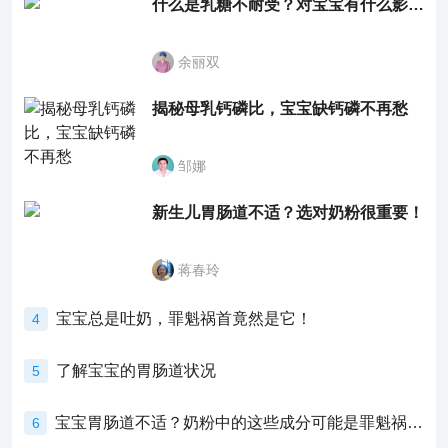
什么是乳糖不耐受？对宝宝有什么影响？
余丽双
揭秘母乳钙磷比，宝宝缺钙磷不再愁
邹娜
新生儿胃肠道不适？选对奶粉很重要！
蒋春玲
宝宝总是吐奶，罪魁祸首竟然是它！
4
了解宝宝的胃肠道状况
5
宝宝胃肠道不适？奶粉中的这些成分可能是罪魁祸首！
6