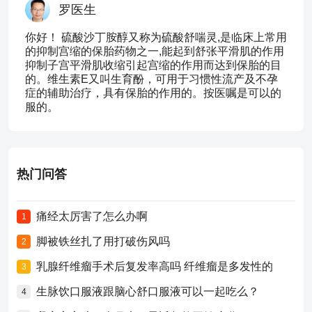
罗医生
你好！ 硫酸沙丁胺醇又称为硫酸舒喘灵,是临床上常用
的抑制宫缩的保胎药物之一,能起到舒张平滑肌的作用
抑制子宫平滑肌收缩引起宫缩的作用而达到保胎的目
的。维生素E又叫生育酚，可用于习惯性流产及不孕
症的辅助治疗，具有保胎的作用的。按医嘱是可以的
服的。
热门问答
痛经太厉害了怎么办啊
1
脚被铁丝扎了用打破伤风吗
2
乳腺纤维瘤手术后复发率高吗 纤维瘤是多发性的
3
生脉饮口服液跟脑心舒口服液可以一起吃么？
4