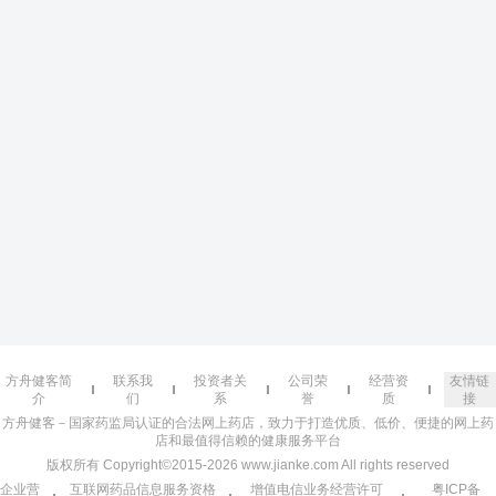
方舟健客简
联系我
投资者关
公司荣
经营资
友情链
介
们
系
誉
质
接
方舟健客－国家药监局认证的合法网上药店，致力于打造优质、低价、便捷的网上药
店和最值得信赖的健康服务平台
版权所有 Copyright©2015-2026 www.jianke.com All rights reserved
企业营
互联网药品信息服务资格
增值电信业务经营许可
粤ICP备