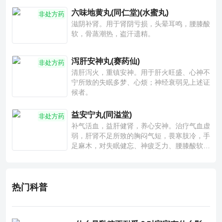
六味地黄丸(同仁堂)(水蜜丸)
非处方药
滋阴补肾。用于肾阴亏损，头晕耳鸣，腰膝酸
软，骨蒸潮热，盗汗遗精。
泻肝安神丸(赛药仙)
非处方药
清肝泻火，重镇安神。用于肝火旺盛、心神不
宁所致的失眠多梦、心烦；神经衰弱见上述证
候者。
益安宁丸(同溢堂)
非处方药
补气活血，益肝健肾，养心安神。治疗气血虚
弱，肝肾不足所致的胸闷气短，畏寒肢冷，手
足麻木，对失眠健忘、神疲乏力、腰膝酸软也
有一定疗效。
热门科普