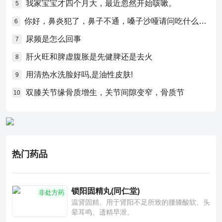
我家宝宝才四个月大，最近忽然开始咳嗽。
5
你好，鼻炎犯了，鼻子不通，嗓子沙哑请问吃什么药比较好？
6
尿频是怎么回事
7
肝火旺和脾虚腹胀是先健脾还是去火
8
用清热水洗脸好吗,是油性皮肤!
9
双膝关节缘骨质增生，关节间隙变窄，骨质节
10
热门药品
锁阳固精丸(同仁堂)
非处方药
温肾固精。用于肾阳不足所致的腰膝酸软、头
晕耳鸣、遗精早泄。