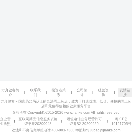
方舟健客简
联系我
投资者关
公司荣
经营资
友情链
介
们
系
誉
质
接
方舟健客－国家药监局认证的合法网上药店，致力于打造优质、低价、便捷的网上药
店和最值得信赖的健康服务平台
版权所有 Copyright©2015-2026 www.jianke.com All rights reserved
企业营
互联网药品信息服务资格
增值电信业务经营许可
粤ICP备
业执照
证书粤20200048
证粤B2-20200259
19121705号
违法和不良信息举报电话 400-003-7368 举报邮箱 jubao@jianke.com