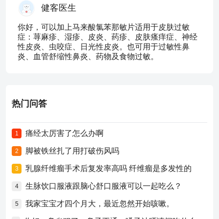
健客医生
你好，可以加上马来酸氯苯那敏片适用于皮肤过敏
症：荨麻疹、湿疹、皮炎、药疹、皮肤瘙痒症、神经
性皮炎、虫咬症、日光性皮炎。也可用于过敏性鼻
炎、血管舒缩性鼻炎、药物及食物过敏。
热门问答
痛经太厉害了怎么办啊
1
脚被铁丝扎了用打破伤风吗
2
乳腺纤维瘤手术后复发率高吗 纤维瘤是多发性的
3
生脉饮口服液跟脑心舒口服液可以一起吃么？
4
我家宝宝才四个月大，最近忽然开始咳嗽。
5