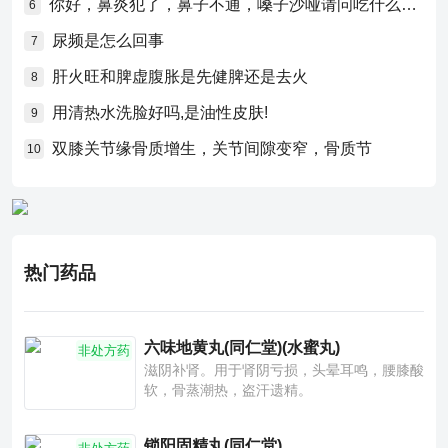
你好，鼻炎犯了，鼻子不通，嗓子沙哑请问吃什么药比较好？
6
尿频是怎么回事
7
肝火旺和脾虚腹胀是先健脾还是去火
8
用清热水洗脸好吗,是油性皮肤!
9
双膝关节缘骨质增生，关节间隙变窄，骨质节
10
热门药品
六味地黄丸(同仁堂)(水蜜丸)
非处方药
滋阴补肾。用于肾阴亏损，头晕耳鸣，腰膝酸
软，骨蒸潮热，盗汗遗精。
锁阳固精丸(同仁堂)