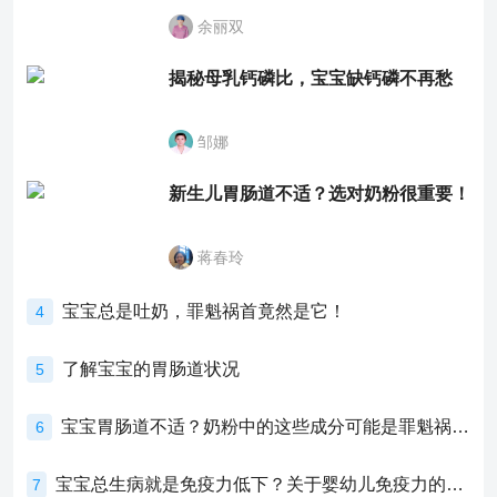
余丽双
揭秘母乳钙磷比，宝宝缺钙磷不再愁
邹娜
新生儿胃肠道不适？选对奶粉很重要！
蒋春玲
宝宝总是吐奶，罪魁祸首竟然是它！
4
了解宝宝的胃肠道状况
5
宝宝胃肠道不适？奶粉中的这些成分可能是罪魁祸首！
6
宝宝总生病就是免疫力低下？关于婴幼儿免疫力的真相，家长必须了解！
7