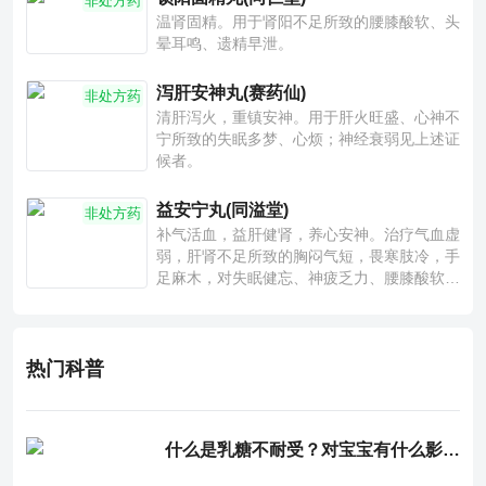
非处方药
温肾固精。用于肾阳不足所致的腰膝酸软、头
晕耳鸣、遗精早泄。
泻肝安神丸(赛药仙)
非处方药
清肝泻火，重镇安神。用于肝火旺盛、心神不
宁所致的失眠多梦、心烦；神经衰弱见上述证
候者。
益安宁丸(同溢堂)
非处方药
补气活血，益肝健肾，养心安神。治疗气血虚
弱，肝肾不足所致的胸闷气短，畏寒肢冷，手
足麻木，对失眠健忘、神疲乏力、腰膝酸软也
有一定疗效。
热门科普
什么是乳糖不耐受？对宝宝有什么影响？