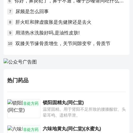
你好，鼻炎犯了，鼻子不通，嗓子沙哑请问吃什么药比较好？
6
尿频是怎么回事
7
肝火旺和脾虚腹胀是先健脾还是去火
8
用清热水洗脸好吗,是油性皮肤!
9
双膝关节缘骨质增生，关节间隙变窄，骨质节
10
热门药品
锁阳固精丸(同仁堂)
非处方药
温肾固精。用于肾阳不足所致的腰膝酸软、头
晕耳鸣、遗精早泄。
六味地黄丸(同仁堂)(水蜜丸)
非处方药