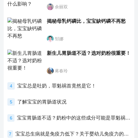
余丽双
揭秘母乳钙磷比，宝宝缺钙磷不再愁
邹娜
新生儿胃肠道不适？选对奶粉很重要！
蒋春玲
宝宝总是吐奶，罪魁祸首竟然是它！
4
了解宝宝的胃肠道状况
5
宝宝胃肠道不适？奶粉中的这些成分可能是罪魁祸首！
6
宝宝总生病就是免疫力低下？关于婴幼儿免疫力的真相，家长必须了解！
7