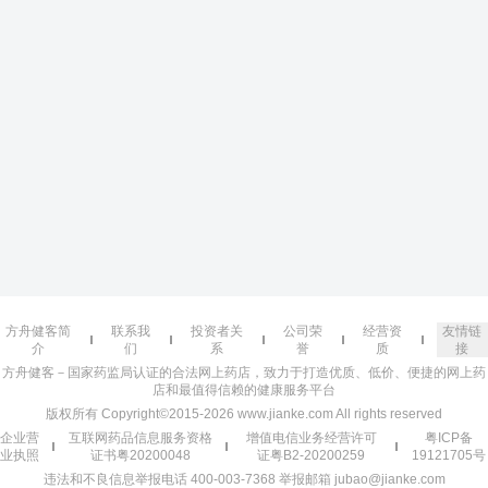
方舟健客简
联系我
投资者关
公司荣
经营资
友情链
介
们
系
誉
质
接
方舟健客－国家药监局认证的合法网上药店，致力于打造优质、低价、便捷的网上药
店和最值得信赖的健康服务平台
版权所有 Copyright©2015-2026 www.jianke.com All rights reserved
企业营
互联网药品信息服务资格
增值电信业务经营许可
粤ICP备
业执照
证书粤20200048
证粤B2-20200259
19121705号
违法和不良信息举报电话 400-003-7368 举报邮箱 jubao@jianke.com