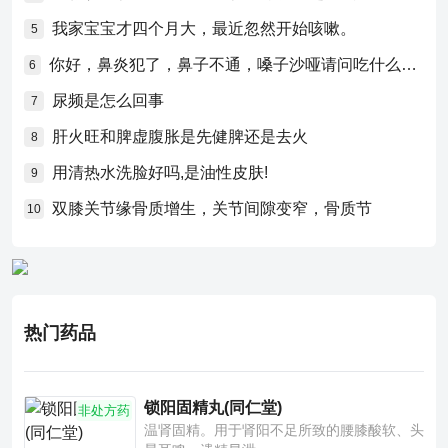
我家宝宝才四个月大，最近忽然开始咳嗽。
5
你好，鼻炎犯了，鼻子不通，嗓子沙哑请问吃什么药比较好？
6
尿频是怎么回事
7
肝火旺和脾虚腹胀是先健脾还是去火
8
用清热水洗脸好吗,是油性皮肤!
9
双膝关节缘骨质增生，关节间隙变窄，骨质节
10
热门药品
锁阳固精丸(同仁堂)
非处方药
温肾固精。用于肾阳不足所致的腰膝酸软、头