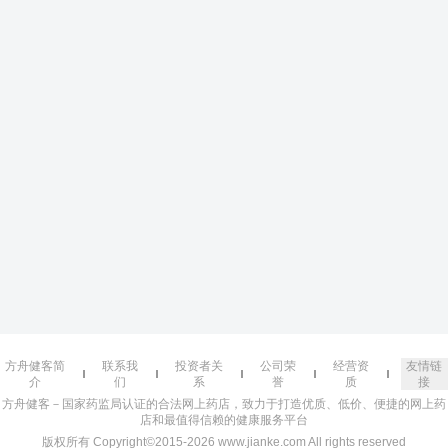
方舟健客简
联系我
投资者关
公司荣
经营资
友情链
介
们
系
誉
质
接
方舟健客－国家药监局认证的合法网上药店，致力于打造优质、低价、便捷的网上药
店和最值得信赖的健康服务平台
版权所有 Copyright©2015-2026 www.jianke.com All rights reserved