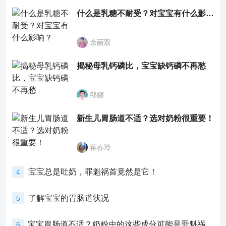
什么是乳糖不耐受？对宝宝有什么影响？
余丽双
揭秘母乳钙磷比，宝宝缺钙磷不再愁
邹娜
新生儿胃肠道不适？选对奶粉很重要！
蒋春玲
宝宝总是吐奶，罪魁祸首竟然是它！
4
了解宝宝的胃肠道状况
5
宝宝胃肠道不适？奶粉中的这些成分可能是罪魁祸首！
6