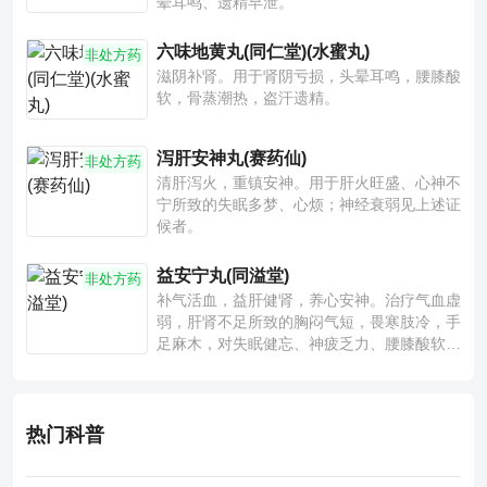
晕耳鸣、遗精早泄。
六味地黄丸(同仁堂)(水蜜丸)
非处方药
滋阴补肾。用于肾阴亏损，头晕耳鸣，腰膝酸
软，骨蒸潮热，盗汗遗精。
泻肝安神丸(赛药仙)
非处方药
清肝泻火，重镇安神。用于肝火旺盛、心神不
宁所致的失眠多梦、心烦；神经衰弱见上述证
候者。
益安宁丸(同溢堂)
非处方药
补气活血，益肝健肾，养心安神。治疗气血虚
弱，肝肾不足所致的胸闷气短，畏寒肢冷，手
足麻木，对失眠健忘、神疲乏力、腰膝酸软也
有一定疗效。
热门科普