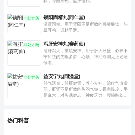
软，骨蒸潮热，盗汗遗精。
锁阳固精丸(同仁堂)
非处方药
温肾固精。用于肾阳不足所致的腰膝酸软、头
晕耳鸣、遗精早泄。
泻肝安神丸(赛药仙)
非处方药
清肝泻火，重镇安神。用于肝火旺盛、心神不
宁所致的失眠多梦、心烦；神经衰弱见上述证
候者。
益安宁丸(同溢堂)
非处方药
补气活血，益肝健肾，养心安神。治疗气血虚
弱，肝肾不足所致的胸闷气短，畏寒肢冷，手
足麻木，对失眠健忘、神疲乏力、腰膝酸软也
有一定疗效。
热门科普