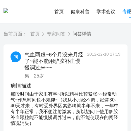
首页
健康科普
学术会议
专
当前页面：
首页
专家问答
问答详情
气血两虚~6个月没来月经
2012-12-10 17:19
了~能不能用驴胶补血慢
慢调过来~~
男
25
岁
病情描述
那段时间由于家里有事~所以精神比较紧张~~经常动
气~作息时间也不规律~（我从小月经不调，经常30-
40天才来，有时受外界因素影响就半年不来，一年中
有半年正常，我不想注射激素，所以想问下使用驴胶
补血颗粒能不能慢慢调养过来，能不能使现在的闭经
情况消失）