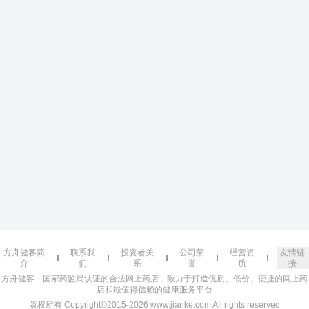
方舟健客简
联系我
投资者关
公司荣
经营资
友情链
介
们
系
誉
质
接
方舟健客－国家药监局认证的合法网上药店，致力于打造优质、低价、便捷的网上药
店和最值得信赖的健康服务平台
版权所有 Copyright©2015-2026 www.jianke.com All rights reserved