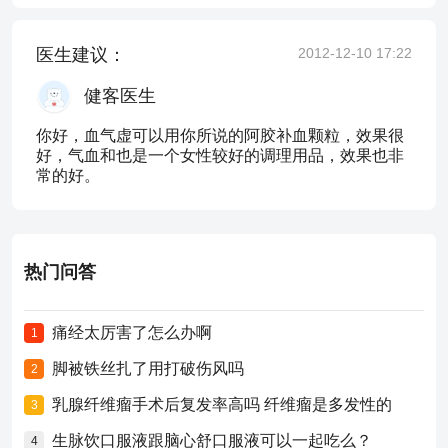
医生建议：
2012-12-10 17:22
健客医生
你好，血气虚可以用你所说的阿胶补血颗粒，效果很
好，气血和也是一个女性较好的调理用品，效果也非
常的好。
热门问答
痛经太厉害了怎么办啊
1
脚被铁丝扎了用打破伤风吗
2
乳腺纤维瘤手术后复发率高吗 纤维瘤是多发性的
3
生脉饮口服液跟脑心舒口服液可以一起吃么？
4