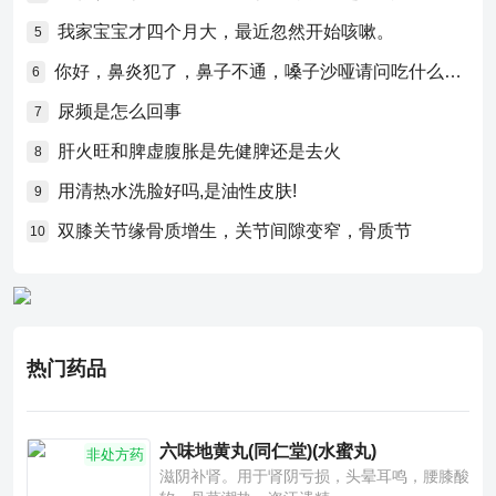
我家宝宝才四个月大，最近忽然开始咳嗽。
5
你好，鼻炎犯了，鼻子不通，嗓子沙哑请问吃什么药比较好？
6
尿频是怎么回事
7
肝火旺和脾虚腹胀是先健脾还是去火
8
用清热水洗脸好吗,是油性皮肤!
9
双膝关节缘骨质增生，关节间隙变窄，骨质节
10
热门药品
六味地黄丸(同仁堂)(水蜜丸)
非处方药
滋阴补肾。用于肾阴亏损，头晕耳鸣，腰膝酸