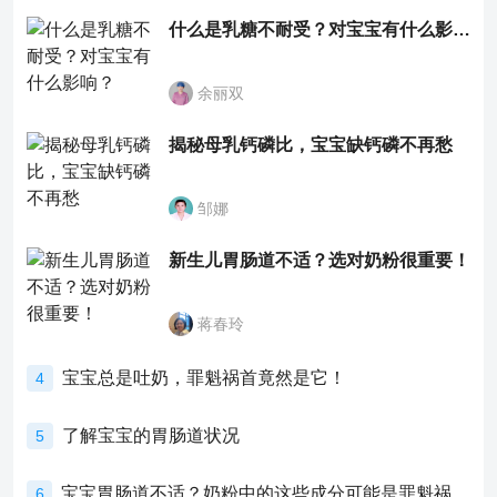
什么是乳糖不耐受？对宝宝有什么影响？
余丽双
揭秘母乳钙磷比，宝宝缺钙磷不再愁
邹娜
新生儿胃肠道不适？选对奶粉很重要！
蒋春玲
宝宝总是吐奶，罪魁祸首竟然是它！
4
了解宝宝的胃肠道状况
5
宝宝胃肠道不适？奶粉中的这些成分可能是罪魁祸首！
6