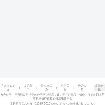
方舟健客简
联系我
投资者关
公司荣
经营资
友情链
介
们
系
誉
质
接
方舟健客－国家药监局认证的合法网上药店，致力于打造优质、低价、便捷的网上药
店和最值得信赖的健康服务平台
版权所有 Copyright©2015-2026 www.jianke.com All rights reserved