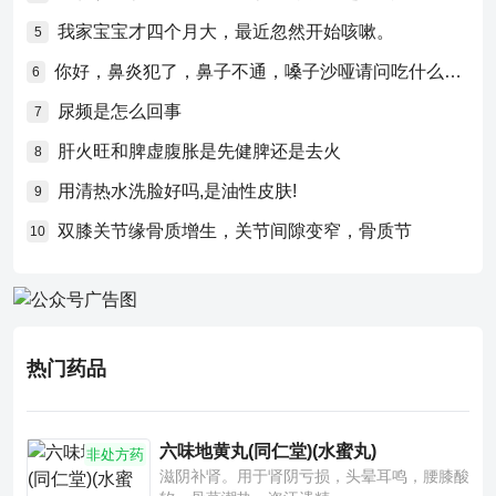
我家宝宝才四个月大，最近忽然开始咳嗽。
5
你好，鼻炎犯了，鼻子不通，嗓子沙哑请问吃什么药比较好？
6
尿频是怎么回事
7
肝火旺和脾虚腹胀是先健脾还是去火
8
用清热水洗脸好吗,是油性皮肤!
9
双膝关节缘骨质增生，关节间隙变窄，骨质节
10
热门药品
六味地黄丸(同仁堂)(水蜜丸)
非处方药
滋阴补肾。用于肾阴亏损，头晕耳鸣，腰膝酸