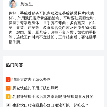
黄医生
你好，手腕腱鞘炎可以内服双氯芬酸钠缓释片(扶他
林)，外用魏氏磁疗骨痛贴治愈。平时要注意睡觉时，
保持手臂靠近身体，且手腕不弯曲；多食蔬菜，如油
菜、青菜、芹菜等，多食富含蛋白质及钙质食物和瘦
肉、鸡肉、蛋、豆浆等，改掉不良习惯，如捻响手指
等，连续工作时间不宜过长，工作结束后，要轻揉手
指手腕。
热门问答
痛经太厉害了怎么办啊
1
脚被铁丝扎了用打破伤风吗
2
乳腺纤维瘤手术后复发率高吗 纤维瘤是多发性的
3
生脉饮口服液跟脑心舒口服液可以一起吃么？
4