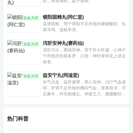
软，骨蒸潮热，盗汗遗精。
锁阳固精丸(同仁堂)
非处方药
温肾固精。用于肾阳不足所致的腰膝酸软、头
晕耳鸣、遗精早泄。
泻肝安神丸(赛药仙)
非处方药
清肝泻火，重镇安神。用于肝火旺盛、心神不
宁所致的失眠多梦、心烦；神经衰弱见上述证
候者。
益安宁丸(同溢堂)
非处方药
补气活血，益肝健肾，养心安神。治疗气血虚
弱，肝肾不足所致的胸闷气短，畏寒肢冷，手
足麻木，对失眠健忘、神疲乏力、腰膝酸软也
有一定疗效。
热门科普