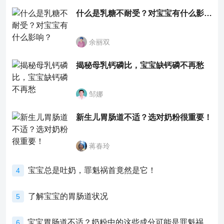
什么是乳糖不耐受？对宝宝有什么影响？
余丽双
揭秘母乳钙磷比，宝宝缺钙磷不再愁
邹娜
新生儿胃肠道不适？选对奶粉很重要！
蒋春玲
宝宝总是吐奶，罪魁祸首竟然是它！
4
了解宝宝的胃肠道状况
5
宝宝胃肠道不适？奶粉中的这些成分可能是罪魁祸首！
6