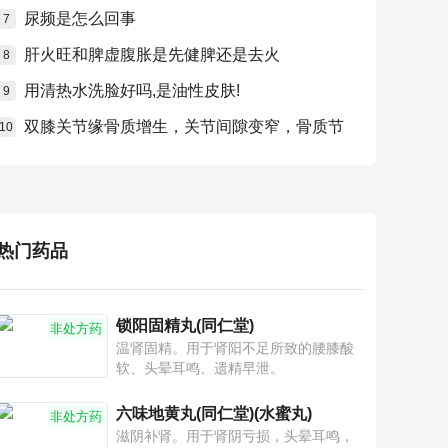
尿频是怎么回事
7
肝火旺和脾虚腹胀是先健脾还是去火
8
用清热水洗脸好吗,是油性皮肤!
9
双膝关节缘骨质增生，关节间隙变窄，骨质节
10
热门药品
锁阳固精丸(同仁堂)
非处方药
温肾固精。用于肾阳不足所致的腰膝酸
软、头晕耳鸣、遗精早泄。
六味地黄丸(同仁堂)(水蜜丸)
非处方药
滋阴补肾。用于肾阴亏损，头晕耳鸣，