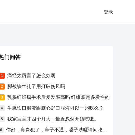
登录
热门问答
痛经太厉害了怎么办啊
1
脚被铁丝扎了用打破伤风吗
2
乳腺纤维瘤手术后复发率高吗 纤维瘤是多发性的
3
生脉饮口服液跟脑心舒口服液可以一起吃么？
4
我家宝宝才四个月大，最近忽然开始咳嗽。
5
你好，鼻炎犯了，鼻子不通，嗓子沙哑请问吃什么药比较好？
6