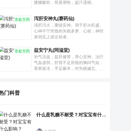
腰膝酸软，骨蒸潮热，盗汗遗精。
泻肝安神丸(赛药仙)
非处方药
清肝泻火，重镇安神。用于肝火旺盛、
心神不宁所致的失眠多梦、心烦；神经
衰弱见上述证候者。
益安宁丸(同溢堂)
非处方药
补气活血，益肝健肾，养心安神。治疗
气血虚弱，肝肾不足所致的胸闷气短，
畏寒肢冷，手足麻木，对失眠健忘、神
疲乏力、腰膝酸软也有一定疗效。
热门科普
什么是乳糖不耐受？对宝宝有什么影响？