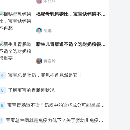
余丽双
揭秘母乳钙磷比，宝宝缺钙磷不再愁
邹娜
新生儿胃肠道不适？选对奶粉很重要！
蒋春玲
宝宝总是吐奶，罪魁祸首竟然是它！
4
了解宝宝的胃肠道状况
5
宝宝胃肠道不适？奶粉中的这些成分可能是罪魁祸首！
6
宝宝总生病就是免疫力低下？关于婴幼儿免疫力的真相，家长必须了解！
7