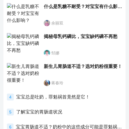
什么是乳糖不耐受？对宝宝有什么影响？
余丽双
揭秘母乳钙磷比，宝宝缺钙磷不再愁
邹娜
新生儿胃肠道不适？选对奶粉很重要！
蒋春玲
宝宝总是吐奶，罪魁祸首竟然是它！
4
了解宝宝的胃肠道状况
5
宝宝胃肠道不适？奶粉中的这些成分可能是罪魁祸首！
6