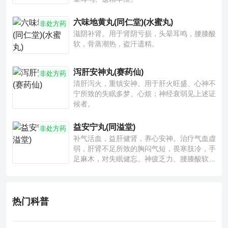
六味地黄丸(同仁堂)(水蜜丸)
非处方药
滋阴补肾。用于肾阴亏损，头晕耳鸣，腰膝酸
软，骨蒸潮热，盗汗遗精。
泻肝安神丸(赛药仙)
非处方药
清肝泻火，重镇安神。用于肝火旺盛、心神不
宁所致的失眠多梦、心烦；神经衰弱见上述证
候者。
益安宁丸(同溢堂)
非处方药
补气活血，益肝健肾，养心安神。治疗气血虚
弱，肝肾不足所致的胸闷气短，畏寒肢冷，手
足麻木，对失眠健忘、神疲乏力、腰膝酸软也
有一定疗效。
热门科普