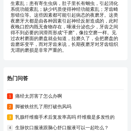
生紊乱；患有寄生虫病，肚子里长有蛔虫，引起消化
系统功能紊乱；缺少钙质使得神经功能紊乱；牙齿畸
形错位等。这些因素都可能引起病态的夜磨牙。这类
夜磨牙大都是由各种因素引起神经反射造成的，此时
夜晚口腔内既无食物存在，唾液分泌也少，牙齿之间
得不到必要的润滑而形成“干磨”，像拉空磨一样。见
过农村磨面的磨盘就会知道，拉磨久了，会把磨盘的
齿磨坏变平，而对牙齿来说，长期夜磨牙对牙齿组织
无谓的磨损是非常严重的。
热门问答
痛经太厉害了怎么办啊
1
脚被铁丝扎了用打破伤风吗
2
乳腺纤维瘤手术后复发率高吗 纤维瘤是多发性的
3
生脉饮口服液跟脑心舒口服液可以一起吃么？
4