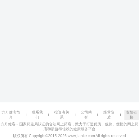
方舟健客简
联系我
投资者关
公司荣
经营资
友情链
介
们
系
誉
质
接
方舟健客－国家药监局认证的合法网上药店，致力于打造优质、低价、便捷的网上药
店和最值得信赖的健康服务平台
版权所有 Copyright©2015-2026 www.jianke.com All rights reserved