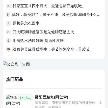
我家宝宝才四个月大，最近忽然开始咳嗽。
5
你好，鼻炎犯了，鼻子不通，嗓子沙哑请问吃什么药比较好？
6
尿频是怎么回事
7
肝火旺和脾虚腹胀是先健脾还是去火
8
用清热水洗脸好吗,是油性皮肤!
9
双膝关节缘骨质增生，关节间隙变窄，骨质节
10
热门药品
锁阳固精丸(同仁堂)
非处方药
温肾固精。用于肾阳不足所致的腰膝酸软、头
晕耳鸣、遗精早泄。