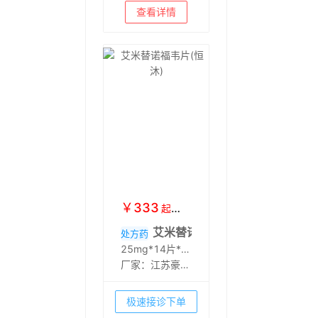
公司
查看详情
￥
333
起
￥
378
艾米替诺福韦片(恒沐)
处方药
25mg*14片*2板*1袋
厂家：
江苏豪森
药业集团有限公
司
极速接诊下单