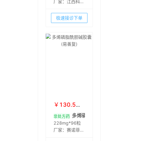
厂家：
江西科睿
药业有限公司
(原江西青峰药
极速接诊下单
业有限公司)
￥
130.5
起
￥
153
多烯磷脂酰胆碱胶囊(易善复)
非处方药
228mg*96粒
厂家：
赛诺菲
(北京)制药有限