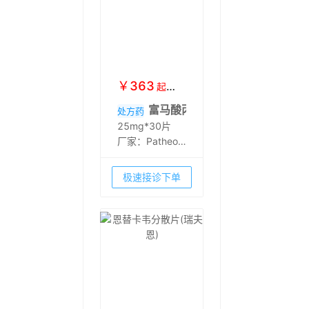
￥
363
起
￥
368
富马酸丙酚替诺福韦片(韦立得)
处方药
25mg*30片
厂家：
Patheon
Inc.
极速接诊下单