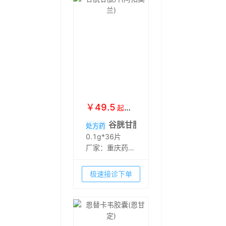
￥
49.5
起
￥
58
谷胱甘肽片(阿拓莫兰)
处方药
0.1g*36片
厂家：
重庆药友
制药有限责任公
司
极速接诊下单