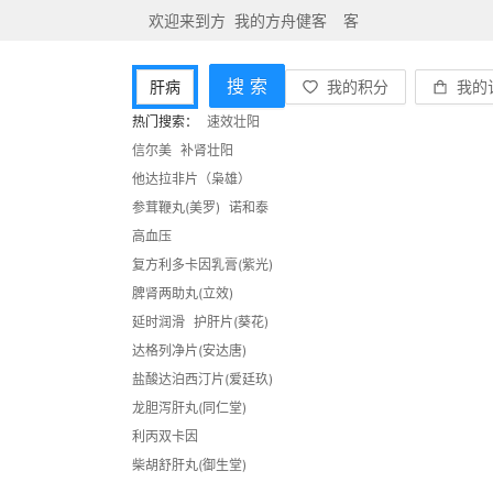
欢迎来到方
我的方舟健客
客
舟健客网上药
户服务
手机
搜 索
肝病
我的积分
我的
店！
版
购物车
0
热门搜索：
速效壮阳
登陆
件
网站导
信尔美
补肾壮阳
他达拉非片（枭雄）
免费注册
航
参茸鞭丸(美罗)
诺和泰
高血压
复方利多卡因乳膏(紫光)
脾肾两助丸(立效)
延时润滑
护肝片(葵花)
达格列净片(安达唐)
盐酸达泊西汀片(爱廷玖)
龙胆泻肝丸(同仁堂)
利丙双卡因
柴胡舒肝丸(御生堂)