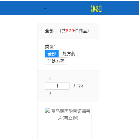
全部结果：
（共
879
"
肝病
件商品）
"
类型：
全部
处方药
非处方药
综合排序
销量
价格
/
74