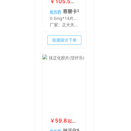
￥
105.5
起
￥
140
恩替卡韦分散片(润众)
处方药
0.5mg*14片*2板
厂家：
正大天晴
药业集团股份有
限公司
极速接诊下单
￥
59.8
起
￥
67.8
扶正化瘀片(甘纤乐)