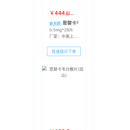
￥
444
起
￥
489
恩替卡韦片(博路定)
处方药
0.5mg*28片
厂家：
中美上海
施贵宝制药有限
公司
极速接诊下单