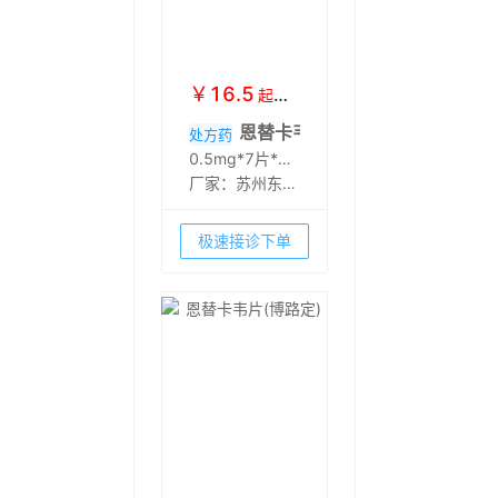
￥
16.5
起
￥
19.5
恩替卡韦分散片(瑞夫恩)
处方药
0.5mg*7片*3板
厂家：
苏州东瑞
制药有限公司
极速接诊下单