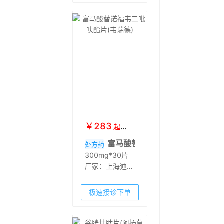
￥
283
起
￥
328
富马酸替诺福韦二吡呋酯片(韦瑞
处方药
300mg*30片
厂家：
上海迪赛
诺医药集团股份
有限公司
极速接诊下单