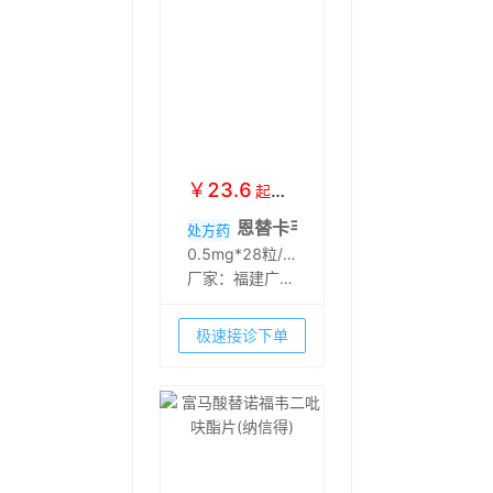
￥
23.6
起
￥
31
恩替卡韦胶囊(恩甘定)
处方药
0.5mg*28粒/瓶
厂家：
福建广生
堂药业股份有限
公司
极速接诊下单