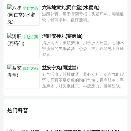
六味地黄丸(同仁堂)(水蜜丸)
非处方药
滋阴补肾。用于肾阴亏损，头晕耳鸣，腰膝酸
软，骨蒸潮热，盗汗遗精。
泻肝安神丸(赛药仙)
非处方药
清肝泻火，重镇安神。用于肝火旺盛、心神不
宁所致的失眠多梦、心烦；神经衰弱见上述证
候者。
益安宁丸(同溢堂)
非处方药
补气活血，益肝健肾，养心安神。治疗气血虚
弱，肝肾不足所致的胸闷气短，畏寒肢冷，手
足麻木，对失眠健忘、神疲乏力、腰膝酸软也
有一定疗效。
热门科普