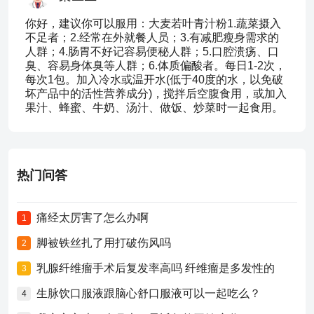
你好，建议你可以服用：大麦若叶青汁粉1.蔬菜摄入
不足者；2.经常在外就餐人员；3.有减肥瘦身需求的
人群；4.肠胃不好记容易便秘人群；5.口腔溃疡、口
臭、容易身体臭等人群；6.体质偏酸者。每日1-2次，
每次1包。加入冷水或温开水(低于40度的水，以免破
坏产品中的活性营养成分)，搅拌后空腹食用，或加入
果汁、蜂蜜、牛奶、汤汁、做饭、炒菜时一起食用。
热门问答
痛经太厉害了怎么办啊
1
脚被铁丝扎了用打破伤风吗
2
乳腺纤维瘤手术后复发率高吗 纤维瘤是多发性的
3
生脉饮口服液跟脑心舒口服液可以一起吃么？
4