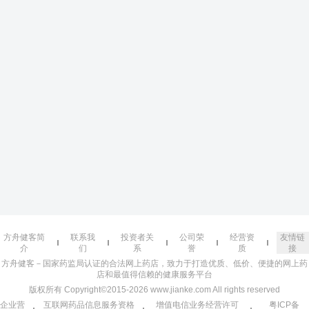
方舟健客简
联系我
投资者关
公司荣
经营资
友情链
介
们
系
誉
质
接
方舟健客－国家药监局认证的合法网上药店，致力于打造优质、低价、便捷的网上药
店和最值得信赖的健康服务平台
版权所有 Copyright©2015-2026 www.jianke.com All rights reserved
企业营
互联网药品信息服务资格
增值电信业务经营许可
粤ICP备