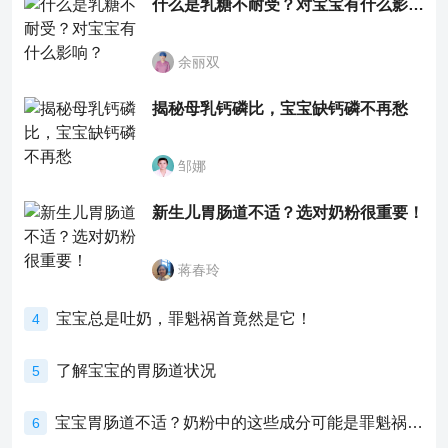
什么是乳糖不耐受？对宝宝有什么影响？
余丽双
揭秘母乳钙磷比，宝宝缺钙磷不再愁
邹娜
新生儿胃肠道不适？选对奶粉很重要！
蒋春玲
宝宝总是吐奶，罪魁祸首竟然是它！
4
了解宝宝的胃肠道状况
5
宝宝胃肠道不适？奶粉中的这些成分可能是罪魁祸首！
6