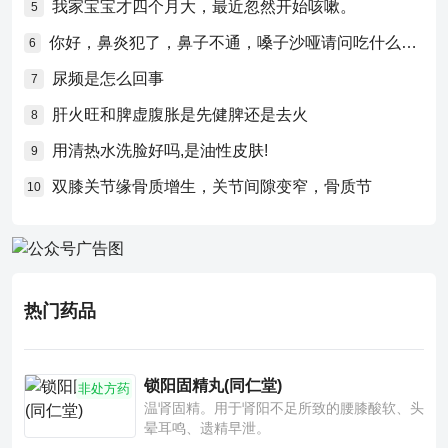
我家宝宝才四个月大，最近忽然开始咳嗽。
5
你好，鼻炎犯了，鼻子不通，嗓子沙哑请问吃什么药比较好？
6
尿频是怎么回事
7
肝火旺和脾虚腹胀是先健脾还是去火
8
用清热水洗脸好吗,是油性皮肤!
9
双膝关节缘骨质增生，关节间隙变窄，骨质节
10
热门药品
锁阳固精丸(同仁堂)
非处方药
温肾固精。用于肾阳不足所致的腰膝酸软、头
晕耳鸣、遗精早泄。