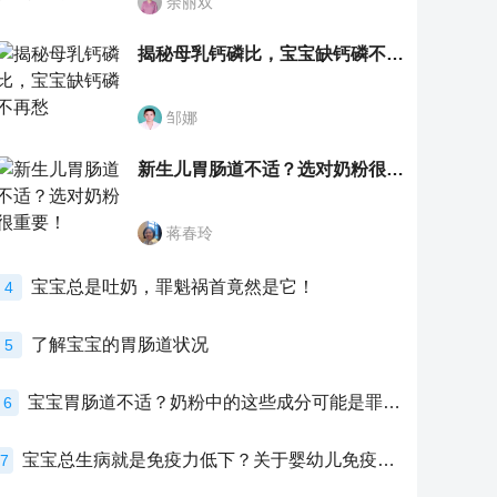
余丽双
揭秘母乳钙磷比，宝宝缺钙磷不再愁
邹娜
新生儿胃肠道不适？选对奶粉很重要！
蒋春玲
宝宝总是吐奶，罪魁祸首竟然是它！
4
了解宝宝的胃肠道状况
5
宝宝胃肠道不适？奶粉中的这些成分可能是罪魁祸首！
6
宝宝总生病就是免疫力低下？关于婴幼儿免疫力的真相，家长必须了解！
7