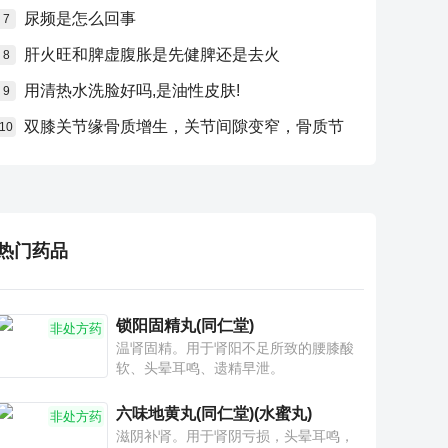
尿频是怎么回事
7
肝火旺和脾虚腹胀是先健脾还是去火
8
用清热水洗脸好吗,是油性皮肤!
9
双膝关节缘骨质增生，关节间隙变窄，骨质节
10
热门药品
锁阳固精丸(同仁堂)
非处方药
温肾固精。用于肾阳不足所致的腰膝酸
软、头晕耳鸣、遗精早泄。
六味地黄丸(同仁堂)(水蜜丸)
非处方药
滋阴补肾。用于肾阴亏损，头晕耳鸣，