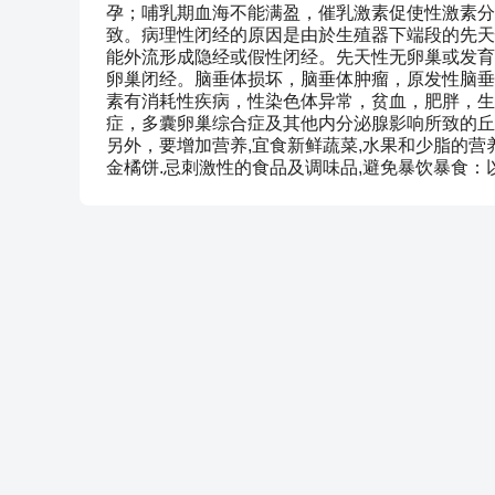
孕；哺乳期血海不能满盈，催乳激素促使性激素分
致。病理性闭经的原因是由於生殖器下端段的先天
能外流形成隐经或假性闭经。先天性无卵巢或发育
卵巢闭经。脑垂体损坏，脑垂体肿瘤，原发性脑垂
素有消耗性疾病，性染色体异常，贫血，肥胖，生
症，多囊卵巢综合症及其他内分泌腺影响所致的丘
另外，要增加营养,宜食新鲜蔬菜,水果和少脂的营养
金橘饼.忌刺激性的食品及调味品,避免暴饮暴食