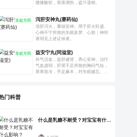
腰膝酸软，骨蒸潮热，盗汗遗精。
泻肝安神丸(赛药仙)
非处方药
清肝泻火，重镇安神。用于肝火旺盛、
心神不宁所致的失眠多梦、心烦；神经
衰弱见上述证候者。
益安宁丸(同溢堂)
非处方药
补气活血，益肝健肾，养心安神。治疗
气血虚弱，肝肾不足所致的胸闷气短，
畏寒肢冷，手足麻木，对失眠健忘、神
疲乏力、腰膝酸软也有一定疗效。
热门科普
什么是乳糖不耐受？对宝宝有什么影响？