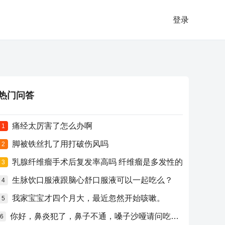
登录
热门问答
痛经太厉害了怎么办啊
1
脚被铁丝扎了用打破伤风吗
2
乳腺纤维瘤手术后复发率高吗 纤维瘤是多发性的
3
生脉饮口服液跟脑心舒口服液可以一起吃么？
4
我家宝宝才四个月大，最近忽然开始咳嗽。
5
你好，鼻炎犯了，鼻子不通，嗓子沙哑请问吃什么药比较好？
6