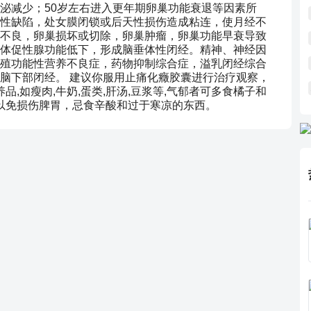
泌减少；50岁左右进入更年期卵巢功能衰退等因素所
性缺陷，处女膜闭锁或后天性损伤造成粘连，使月经不
不良，卵巢损坏或切除，卵巢肿瘤，卵巢功能早衰导致
体促性腺功能低下，形成脑垂体性闭经。精神、神经因
殖功能性营养不良症，药物抑制综合症，溢乳闭经综合
脑下部闭经。 建议你服用止痛化癥胶囊进行治疗观察，
品,如瘦肉,牛奶,蛋类,肝汤,豆浆等,气郁者可多食橘子和
：以免损伤脾胃，忌食辛酸和过于寒凉的东西。