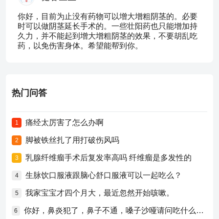
你好，目前为止没有药物可以增大增粗阴茎的。必要
时可以做阴茎延长手术的。一些壮阳药也只能增加持
久力，并不能起到增大增粗阴茎的效果，不要胡乱吃
药，以免伤害身体。希望能帮到你。
热门问答
痛经太厉害了怎么办啊
1
脚被铁丝扎了用打破伤风吗
2
乳腺纤维瘤手术后复发率高吗 纤维瘤是多发性的
3
生脉饮口服液跟脑心舒口服液可以一起吃么？
4
我家宝宝才四个月大，最近忽然开始咳嗽。
5
你好，鼻炎犯了，鼻子不通，嗓子沙哑请问吃什么药比较好？
6