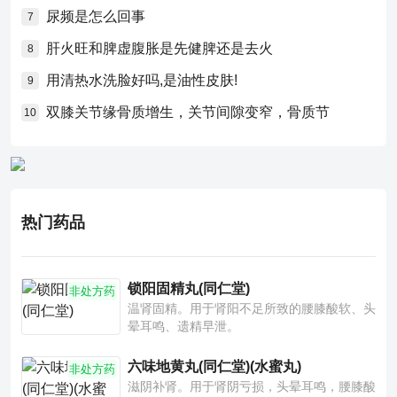
尿频是怎么回事
7
肝火旺和脾虚腹胀是先健脾还是去火
8
用清热水洗脸好吗,是油性皮肤!
9
双膝关节缘骨质增生，关节间隙变窄，骨质节
10
热门药品
锁阳固精丸(同仁堂)
非处方药
温肾固精。用于肾阳不足所致的腰膝酸软、头
晕耳鸣、遗精早泄。
六味地黄丸(同仁堂)(水蜜丸)
非处方药
滋阴补肾。用于肾阴亏损，头晕耳鸣，腰膝酸