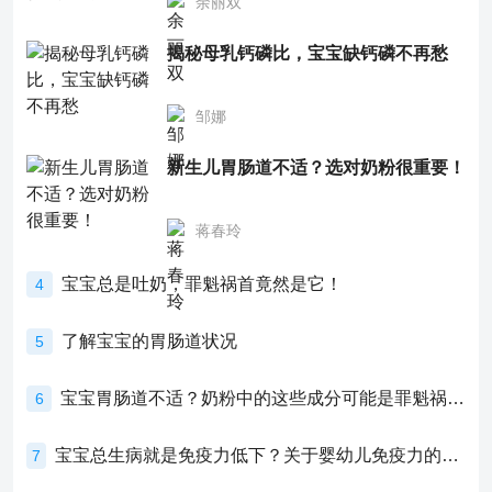
余丽双
揭秘母乳钙磷比，宝宝缺钙磷不再愁
邹娜
新生儿胃肠道不适？选对奶粉很重要！
蒋春玲
宝宝总是吐奶，罪魁祸首竟然是它！
4
了解宝宝的胃肠道状况
5
宝宝胃肠道不适？奶粉中的这些成分可能是罪魁祸首！
6
宝宝总生病就是免疫力低下？关于婴幼儿免疫力的真相，家长必须了解！
7