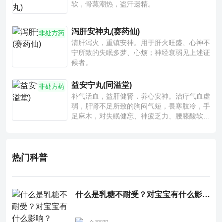
软，骨蒸潮热，盗汗遗精。
泻肝安神丸(赛药仙)
非处方药
清肝泻火，重镇安神。用于肝火旺盛、心神不
宁所致的失眠多梦、心烦；神经衰弱见上述证
候者。
益安宁丸(同溢堂)
非处方药
补气活血，益肝健肾，养心安神。治疗气血虚
弱，肝肾不足所致的胸闷气短，畏寒肢冷，手
足麻木，对失眠健忘、神疲乏力、腰膝酸软也
有一定疗效。
热门科普
什么是乳糖不耐受？对宝宝有什么影响？