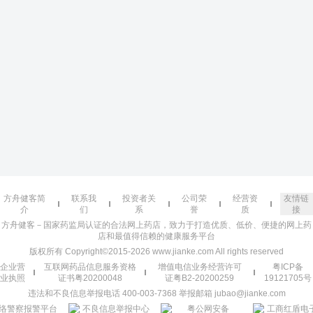
方舟健客简
联系我
投资者关
公司荣
经营资
友情链
介
们
系
誉
质
接
方舟健客－国家药监局认证的合法网上药店，致力于打造优质、低价、便捷的网上药
店和最值得信赖的健康服务平台
版权所有 Copyright©2015-2026 www.jianke.com All rights reserved
企业营
互联网药品信息服务资格
增值电信业务经营许可
粤ICP备
业执照
证书粤20200048
证粤B2-20200259
19121705号
违法和不良信息举报电话 400-003-7368 举报邮箱 jubao@jianke.com