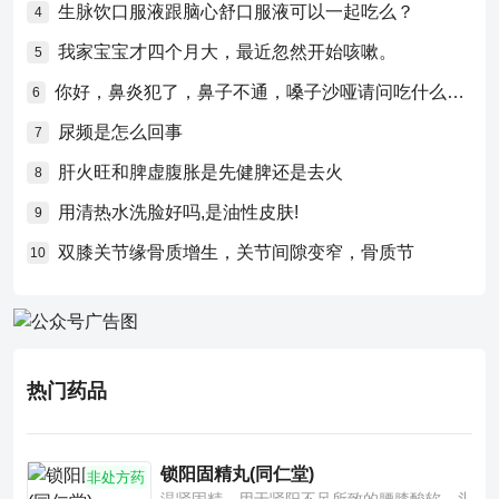
生脉饮口服液跟脑心舒口服液可以一起吃么？
4
我家宝宝才四个月大，最近忽然开始咳嗽。
5
你好，鼻炎犯了，鼻子不通，嗓子沙哑请问吃什么药比较好？
6
尿频是怎么回事
7
肝火旺和脾虚腹胀是先健脾还是去火
8
用清热水洗脸好吗,是油性皮肤!
9
双膝关节缘骨质增生，关节间隙变窄，骨质节
10
热门药品
锁阳固精丸(同仁堂)
非处方药