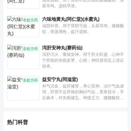
温肾固精。用于肾阳不足所致的腰膝酸软、头
晕耳鸣、遗精早泄。
六味地黄丸(同仁堂)(水蜜丸)
非处方药
滋阴补肾。用于肾阴亏损，头晕耳鸣，腰膝酸
软，骨蒸潮热，盗汗遗精。
泻肝安神丸(赛药仙)
非处方药
清肝泻火，重镇安神。用于肝火旺盛、心神不
宁所致的失眠多梦、心烦；神经衰弱见上述证
候者。
益安宁丸(同溢堂)
非处方药
补气活血，益肝健肾，养心安神。治疗气血虚
弱，肝肾不足所致的胸闷气短，畏寒肢冷，手
足麻木，对失眠健忘、神疲乏力、腰膝酸软也
有一定疗效。
热门科普