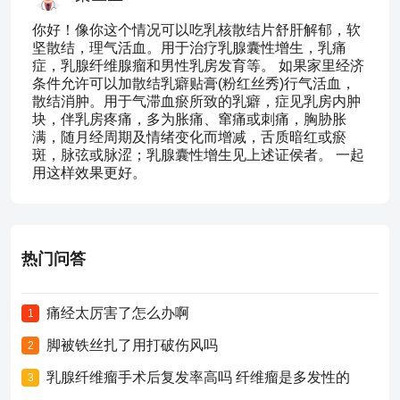
你好！像你这个情况可以吃乳核散结片舒肝解郁，软
坚散结，理气活血。用于治疗乳腺囊性增生，乳痛
症，乳腺纤维腺瘤和男性乳房发育等。 如果家里经济
条件允许可以加散结乳癖贴膏(粉红丝秀)行气活血，
散结消肿。用于气滞血瘀所致的乳癖，症见乳房内肿
块，伴乳房疼痛，多为胀痛、窜痛或刺痛，胸胁胀
满，随月经周期及情绪变化而增减，舌质暗红或瘀
斑，脉弦或脉涩；乳腺囊性增生见上述证侯者。 一起
用这样效果更好。
热门问答
痛经太厉害了怎么办啊
1
脚被铁丝扎了用打破伤风吗
2
乳腺纤维瘤手术后复发率高吗 纤维瘤是多发性的
3