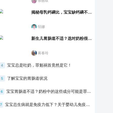
余丽双
揭秘母乳钙磷比，宝宝缺钙磷不再愁
邹娜
新生儿胃肠道不适？选对奶粉很重要！
蒋春玲
宝宝总是吐奶，罪魁祸首竟然是它！
4
了解宝宝的胃肠道状况
5
宝宝胃肠道不适？奶粉中的这些成分可能是罪魁祸首！
6
宝宝总生病就是免疫力低下？关于婴幼儿免疫力的真相，家长必须了解！
7