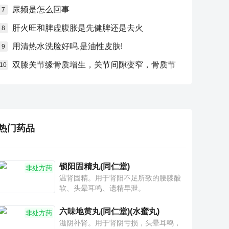
尿频是怎么回事
7
肝火旺和脾虚腹胀是先健脾还是去火
8
用清热水洗脸好吗,是油性皮肤!
9
双膝关节缘骨质增生，关节间隙变窄，骨质节
10
热门药品
锁阳固精丸(同仁堂)
非处方药
温肾固精。用于肾阳不足所致的腰膝酸
软、头晕耳鸣、遗精早泄。
六味地黄丸(同仁堂)(水蜜丸)
非处方药
滋阴补肾。用于肾阴亏损，头晕耳鸣，