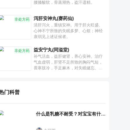
腰膝酸软，骨蒸潮热，盗汗遗精。
泻肝安神丸(赛药仙)
非处方药
清肝泻火，重镇安神。用于肝火旺盛、
心神不宁所致的失眠多梦、心烦；神经
衰弱见上述证候者。
益安宁丸(同溢堂)
非处方药
补气活血，益肝健肾，养心安神。治疗
气血虚弱，肝肾不足所致的胸闷气短，
畏寒肢冷，手足麻木，对失眠健忘、神
疲乏力、腰膝酸软也有一定疗效。
热门科普
什么是乳糖不耐受？对宝宝有什么影响？