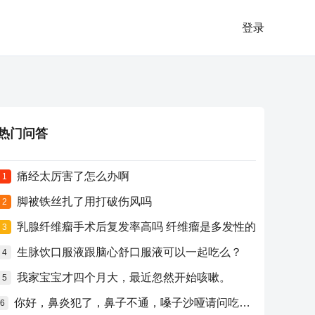
登录
热门问答
痛经太厉害了怎么办啊
1
脚被铁丝扎了用打破伤风吗
2
乳腺纤维瘤手术后复发率高吗 纤维瘤是多发性的
3
生脉饮口服液跟脑心舒口服液可以一起吃么？
4
我家宝宝才四个月大，最近忽然开始咳嗽。
5
你好，鼻炎犯了，鼻子不通，嗓子沙哑请问吃什么药比较好？
6