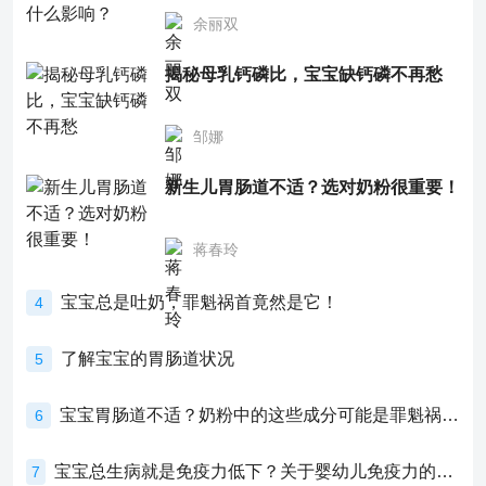
余丽双
揭秘母乳钙磷比，宝宝缺钙磷不再愁
邹娜
新生儿胃肠道不适？选对奶粉很重要！
蒋春玲
宝宝总是吐奶，罪魁祸首竟然是它！
4
了解宝宝的胃肠道状况
5
宝宝胃肠道不适？奶粉中的这些成分可能是罪魁祸首！
6
宝宝总生病就是免疫力低下？关于婴幼儿免疫力的真相，家长必须了解！
7