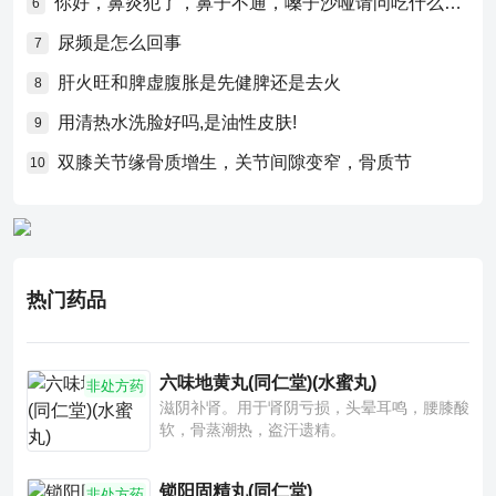
你好，鼻炎犯了，鼻子不通，嗓子沙哑请问吃什么药比较好？
6
尿频是怎么回事
7
肝火旺和脾虚腹胀是先健脾还是去火
8
用清热水洗脸好吗,是油性皮肤!
9
双膝关节缘骨质增生，关节间隙变窄，骨质节
10
热门药品
六味地黄丸(同仁堂)(水蜜丸)
非处方药
滋阴补肾。用于肾阴亏损，头晕耳鸣，腰膝酸
软，骨蒸潮热，盗汗遗精。
锁阳固精丸(同仁堂)
非处方药