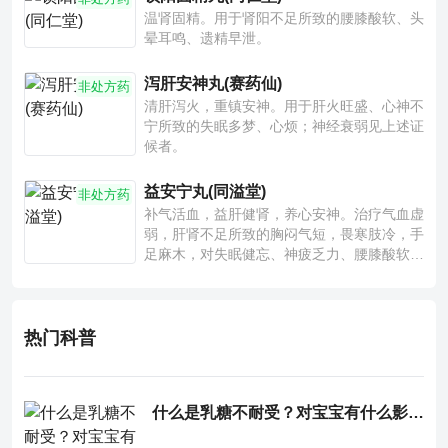
温肾固精。用于肾阳不足所致的腰膝酸软、头
晕耳鸣、遗精早泄。
泻肝安神丸(赛药仙)
非处方药
清肝泻火，重镇安神。用于肝火旺盛、心神不
宁所致的失眠多梦、心烦；神经衰弱见上述证
候者。
益安宁丸(同溢堂)
非处方药
补气活血，益肝健肾，养心安神。治疗气血虚
弱，肝肾不足所致的胸闷气短，畏寒肢冷，手
足麻木，对失眠健忘、神疲乏力、腰膝酸软也
有一定疗效。
热门科普
什么是乳糖不耐受？对宝宝有什么影响？