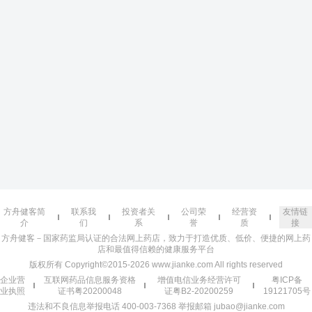
方舟健客简
联系我
投资者关
公司荣
经营资
友情链
介
们
系
誉
质
接
方舟健客－国家药监局认证的合法网上药店，致力于打造优质、低价、便捷的网上药
店和最值得信赖的健康服务平台
版权所有 Copyright©2015-2026 www.jianke.com All rights reserved
企业营
互联网药品信息服务资格
增值电信业务经营许可
粤ICP备
业执照
证书粤20200048
证粤B2-20200259
19121705号
违法和不良信息举报电话 400-003-7368 举报邮箱 jubao@jianke.com