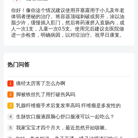
你好！像你这个情况建议使用开塞露用于小儿及年老
体弱者便秘的治疗。将容器顶端刺破或剪开，涂以油
脂少许，缓慢插入肛门，然后将药液挤入直肠内，成
人一次1支，儿童一次0.5支。使用完后建议去医院做
进一步检查，明确病因，以对症治疗。祝早日康复。
热门问答
痛经太厉害了怎么办啊
1
脚被铁丝扎了用打破伤风吗
2
乳腺纤维瘤手术后复发率高吗 纤维瘤是多发性的
3
生脉饮口服液跟脑心舒口服液可以一起吃么？
4
我家宝宝才四个月大，最近忽然开始咳嗽。
5