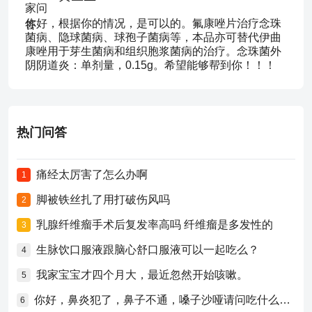
你好，根据你的情况，是可以的。氟康唑片治疗念珠
菌病、隐球菌病、球孢子菌病等，本品亦可替代伊曲
康唑用于芽生菌病和组织胞浆菌病的治疗。念珠菌外
阴阴道炎：单剂量，0.15g。希望能够帮到你！！！
热门问答
痛经太厉害了怎么办啊
1
脚被铁丝扎了用打破伤风吗
2
乳腺纤维瘤手术后复发率高吗 纤维瘤是多发性的
3
生脉饮口服液跟脑心舒口服液可以一起吃么？
4
我家宝宝才四个月大，最近忽然开始咳嗽。
5
你好，鼻炎犯了，鼻子不通，嗓子沙哑请问吃什么药比较好？
6