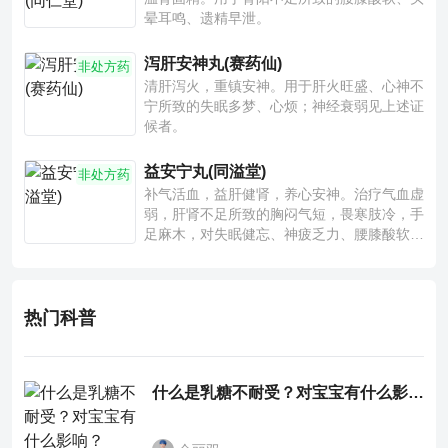
晕耳鸣、遗精早泄。
泻肝安神丸(赛药仙)
非处方药
清肝泻火，重镇安神。用于肝火旺盛、心神不
宁所致的失眠多梦、心烦；神经衰弱见上述证
候者。
益安宁丸(同溢堂)
非处方药
补气活血，益肝健肾，养心安神。治疗气血虚
弱，肝肾不足所致的胸闷气短，畏寒肢冷，手
足麻木，对失眠健忘、神疲乏力、腰膝酸软也
有一定疗效。
热门科普
什么是乳糖不耐受？对宝宝有什么影响？