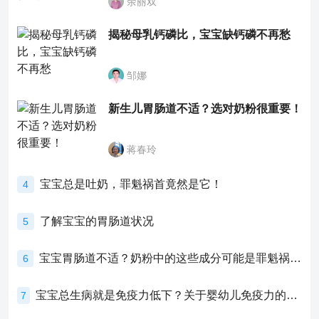
余丽双
揭秘母乳钙磷比，宝宝缺钙磷不再愁
邹娜
新生儿胃肠道不适？选对奶粉很重要！
蒋春玲
宝宝总是吐奶，罪魁祸首竟然是它！
4
了解宝宝的胃肠道状况
5
宝宝胃肠道不适？奶粉中的这些成分可能是罪魁祸首！
6
宝宝总生病就是免疫力低下？关于婴幼儿免疫力的真相，家长必须了解！
7