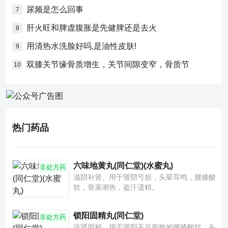
尿频是怎么回事
7
肝火旺和脾虚腹胀是先健脾还是去火
8
用清热水洗脸好吗,是油性皮肤!
9
双膝关节缘骨质增生，关节间隙变窄，骨质节
10
热门药品
六味地黄丸(同仁堂)(水蜜丸)
非处方药
滋阴补肾。用于肾阴亏损，头晕耳鸣，腰膝酸
软，骨蒸潮热，盗汗遗精。
锁阳固精丸(同仁堂)
非处方药
温肾固精。用于肾阳不足所致的腰膝酸软、头