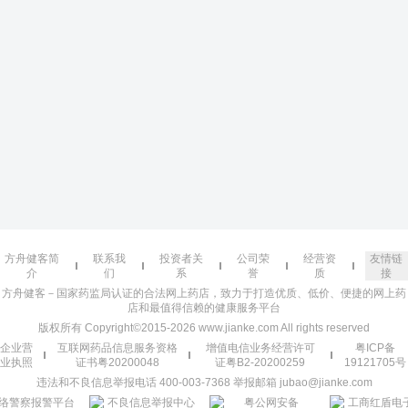
方舟健客简
联系我
投资者关
公司荣
经营资
友情链
介
们
系
誉
质
接
方舟健客－国家药监局认证的合法网上药店，致力于打造优质、低价、便捷的网上药
店和最值得信赖的健康服务平台
版权所有 Copyright©2015-2026 www.jianke.com All rights reserved
企业营
互联网药品信息服务资格
增值电信业务经营许可
粤ICP备
业执照
证书粤20200048
证粤B2-20200259
19121705号
违法和不良信息举报电话 400-003-7368 举报邮箱 jubao@jianke.com