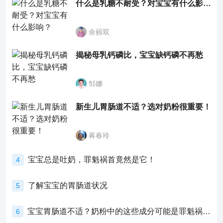
什么是乳糖不耐受？对宝宝有什么影响？
余丽双
揭秘母乳钙磷比，宝宝缺钙磷不再愁
邹娜
新生儿胃肠道不适？选对奶粉很重要！
蒋春玲
宝宝总是吐奶，罪魁祸首竟然是它！
4
了解宝宝的胃肠道状况
5
宝宝胃肠道不适？奶粉中的这些成分可能是罪魁祸首！
6