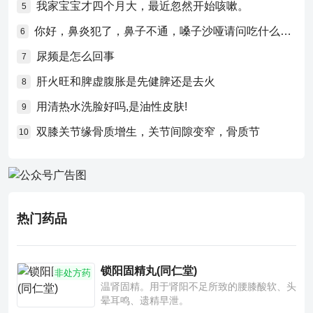
我家宝宝才四个月大，最近忽然开始咳嗽。
5
你好，鼻炎犯了，鼻子不通，嗓子沙哑请问吃什么药比较好？
6
尿频是怎么回事
7
肝火旺和脾虚腹胀是先健脾还是去火
8
用清热水洗脸好吗,是油性皮肤!
9
双膝关节缘骨质增生，关节间隙变窄，骨质节
10
热门药品
锁阳固精丸(同仁堂)
非处方药
温肾固精。用于肾阳不足所致的腰膝酸软、头
晕耳鸣、遗精早泄。