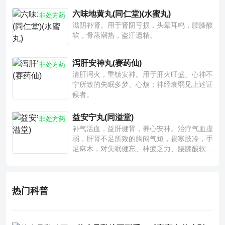
六味地黄丸(同仁堂)(水蜜丸)
非处方药
滋阴补肾。用于肾阴亏损，头晕耳鸣，腰膝酸
软，骨蒸潮热，盗汗遗精。
泻肝安神丸(赛药仙)
非处方药
清肝泻火，重镇安神。用于肝火旺盛、心神不
宁所致的失眠多梦、心烦；神经衰弱见上述证
候者。
益安宁丸(同溢堂)
非处方药
补气活血，益肝健肾，养心安神。治疗气血虚
弱，肝肾不足所致的胸闷气短，畏寒肢冷，手
足麻木，对失眠健忘、神疲乏力、腰膝酸软也
有一定疗效。
热门科普