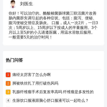
刘医生
你好！可以治疗的。酪酸梭菌肠球菌三联活菌片改善
肠内菌群失调引起的各种症状。包括：腹泻、便秘、
腹泻便秘交替症及肠炎。 口服，成人一次2片，一日3
次；5周岁以上、15周岁以下按成人的半量服用。3个
月以上至5岁的小儿请遵医嘱，用温水溶散后服用。
一般需要5天的治疗时间！
热门问答
痛经太厉害了怎么办啊
1
脚被铁丝扎了用打破伤风吗
2
乳腺纤维瘤手术后复发率高吗 纤维瘤是多发性的
3
生脉饮口服液跟脑心舒口服液可以一起吃么？
4