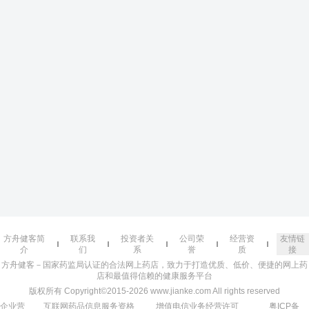
方舟健客简
联系我
投资者关
公司荣
经营资
友情链
介
们
系
誉
质
接
方舟健客－国家药监局认证的合法网上药店，致力于打造优质、低价、便捷的网上药
店和最值得信赖的健康服务平台
版权所有 Copyright©2015-2026 www.jianke.com All rights reserved
企业营
互联网药品信息服务资格
增值电信业务经营许可
粤ICP备