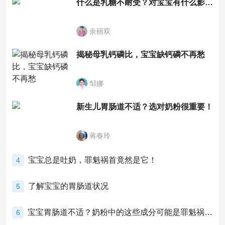
什么是乳糖不耐受？对宝宝有什么影响？
余丽双
揭秘母乳钙磷比，宝宝缺钙磷不再愁
邹娜
新生儿胃肠道不适？选对奶粉很重要！
蒋春玲
宝宝总是吐奶，罪魁祸首竟然是它！
4
了解宝宝的胃肠道状况
5
宝宝胃肠道不适？奶粉中的这些成分可能是罪魁祸首！
6