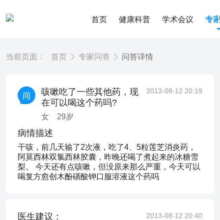
首页
健康科普
学术会议
专
当前页面：
首页
专家问答
问答详情
咳嗽吃了一些其他药，现
2013-08-12 20:19
在可以喝这个药吗?
女
29
岁
病情描述
干咳，前几天输了2次液，吃了4、5粒莲芝消炎药，
阿莫西林双氯西林胶囊，昨晚还喝了煮起来的冰糖雪
梨。 今天还有点咳嗽，但没原来那么严重，今天可以
喝复方愈创木酚磺酸钾口服溶液这个药吗
医生建议：
2013-08-12 20:40