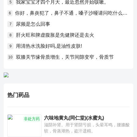
我家宝宝才四个月大，最近忽然开始咳嗽。
5
你好，鼻炎犯了，鼻子不通，嗓子沙哑请问吃什么药比较好？
6
尿频是怎么回事
7
肝火旺和脾虚腹胀是先健脾还是去火
8
用清热水洗脸好吗,是油性皮肤!
9
双膝关节缘骨质增生，关节间隙变窄，骨质节
10
热门药品
六味地黄丸(同仁堂)(水蜜丸)
非处方药
滋阴补肾。用于肾阴亏损，头晕耳鸣，腰膝酸
软，骨蒸潮热，盗汗遗精。