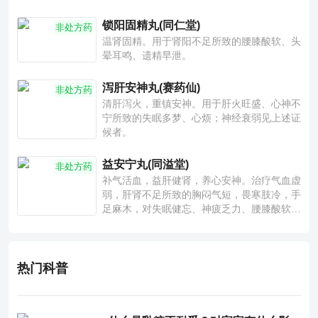
锁阳固精丸(同仁堂)
非处方药
温肾固精。用于肾阳不足所致的腰膝酸软、头
晕耳鸣、遗精早泄。
泻肝安神丸(赛药仙)
非处方药
清肝泻火，重镇安神。用于肝火旺盛、心神不
宁所致的失眠多梦、心烦；神经衰弱见上述证
候者。
益安宁丸(同溢堂)
非处方药
补气活血，益肝健肾，养心安神。治疗气血虚
弱，肝肾不足所致的胸闷气短，畏寒肢冷，手
足麻木，对失眠健忘、神疲乏力、腰膝酸软也
有一定疗效。
热门科普