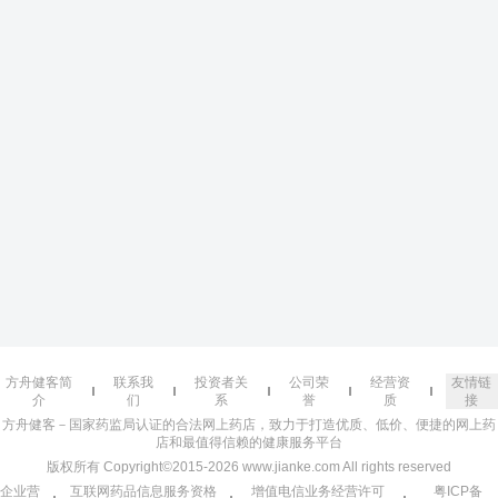
方舟健客简
联系我
投资者关
公司荣
经营资
友情链
介
们
系
誉
质
接
方舟健客－国家药监局认证的合法网上药店，致力于打造优质、低价、便捷的网上药
店和最值得信赖的健康服务平台
版权所有 Copyright©2015-2026 www.jianke.com All rights reserved
企业营
互联网药品信息服务资格
增值电信业务经营许可
粤ICP备