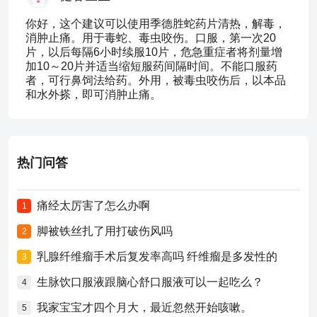
你好，这个建议可以使用季德胜蛇药片清热，解毒，
消肿止痛。用于毒蛇、毒虫咬伤。口服，第一次20
片，以后每隔6小时续服10片，危急重症者将剂量增
加10～20片并适当缩短服药间隔时间。不能口服药
者，可行鼻饲法给药。外用，被毒虫咬伤后，以本品
和水外搽，即可消肿止痛。
热门问答
痛经太厉害了怎么办啊
1
脚被铁丝扎了用打破伤风吗
2
乳腺纤维瘤手术后复发率高吗 纤维瘤是多发性的
3
生脉饮口服液跟脑心舒口服液可以一起吃么？
4
我家宝宝才四个月大，最近忽然开始咳嗽。
5