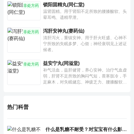
锁阳固精丸(同仁堂)
非处方药
温肾固精。用于肾阳不足所致的腰膝酸软、头
晕耳鸣、遗精早泄。
泻肝安神丸(赛药仙)
非处方药
清肝泻火，重镇安神。用于肝火旺盛、心神不
宁所致的失眠多梦、心烦；神经衰弱见上述证
候者。
益安宁丸(同溢堂)
非处方药
补气活血，益肝健肾，养心安神。治疗气血虚
弱，肝肾不足所致的胸闷气短，畏寒肢冷，手
足麻木，对失眠健忘、神疲乏力、腰膝酸软也
有一定疗效。
热门科普
什么是乳糖不耐受？对宝宝有什么影响？