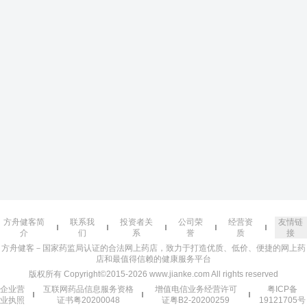
方舟健客简
联系我
投资者关
公司荣
经营资
友情链
介
们
系
誉
质
接
方舟健客－国家药监局认证的合法网上药店，致力于打造优质、低价、便捷的网上药
店和最值得信赖的健康服务平台
版权所有 Copyright©2015-2026 www.jianke.com All rights reserved
企业营
互联网药品信息服务资格
增值电信业务经营许可
粤ICP备
业执照
证书粤20200048
证粤B2-20200259
19121705号