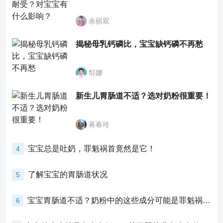
余丽双
揭秘母乳钙磷比，宝宝缺钙磷不再愁
邹娜
新生儿胃肠道不适？选对奶粉很重要！
蒋春玲
宝宝总是吐奶，罪魁祸首竟然是它！
4
了解宝宝的胃肠道状况
5
宝宝胃肠道不适？奶粉中的这些成分可能是罪魁祸首！
6