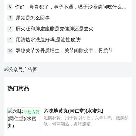
你好，鼻炎犯了，鼻子不通，嗓子沙哑请问吃什么药比较好？
6
尿频是怎么回事
7
肝火旺和脾虚腹胀是先健脾还是去火
8
用清热水洗脸好吗,是油性皮肤!
9
双膝关节缘骨质增生，关节间隙变窄，骨质节
10
热门药品
六味地黄丸(同仁堂)(水蜜丸)
非处方药
滋阴补肾。用于肾阴亏损，头晕耳鸣，腰膝酸
软，骨蒸潮热，盗汗遗精。