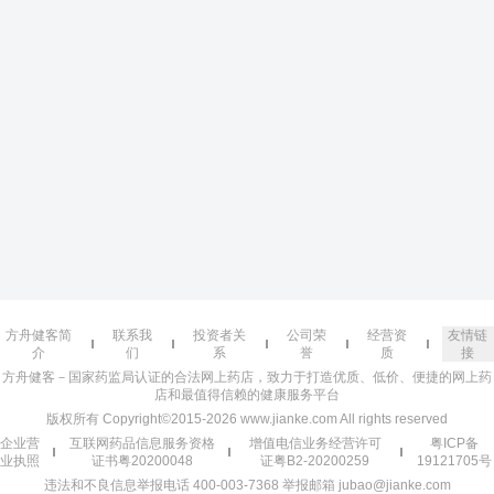
方舟健客简
联系我
投资者关
公司荣
经营资
友情链
介
们
系
誉
质
接
方舟健客－国家药监局认证的合法网上药店，致力于打造优质、低价、便捷的网上药
店和最值得信赖的健康服务平台
版权所有 Copyright©2015-2026 www.jianke.com All rights reserved
企业营
互联网药品信息服务资格
增值电信业务经营许可
粤ICP备
业执照
证书粤20200048
证粤B2-20200259
19121705号
违法和不良信息举报电话 400-003-7368 举报邮箱 jubao@jianke.com