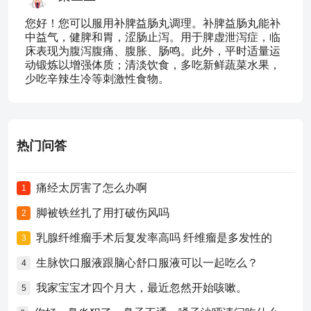
您好！您可以服用补脾益肠丸调理。补脾益肠丸能补
中益气，健脾和胃，涩肠止泻。用于脾虚泄泻症，临
床表现为腹泻腹痛、腹胀、肠鸣。此外，平时适量运
动锻炼以增强体质；清淡饮食，多吃新鲜蔬菜水果，
少吃辛辣生冷等刺激性食物。
热门问答
痛经太厉害了怎么办啊
1
脚被铁丝扎了用打破伤风吗
2
乳腺纤维瘤手术后复发率高吗 纤维瘤是多发性的
3
生脉饮口服液跟脑心舒口服液可以一起吃么？
4
我家宝宝才四个月大，最近忽然开始咳嗽。
5