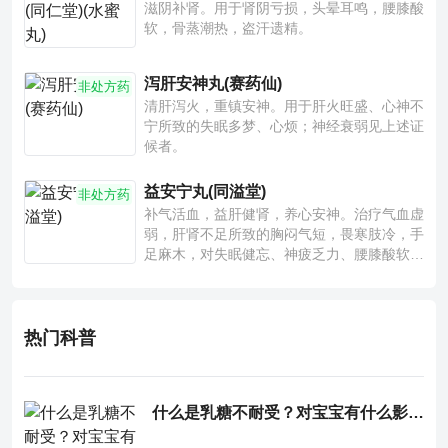
滋阴补肾。用于肾阴亏损，头晕耳鸣，腰膝酸
软，骨蒸潮热，盗汗遗精。
泻肝安神丸(赛药仙)
非处方药
清肝泻火，重镇安神。用于肝火旺盛、心神不
宁所致的失眠多梦、心烦；神经衰弱见上述证
候者。
益安宁丸(同溢堂)
非处方药
补气活血，益肝健肾，养心安神。治疗气血虚
弱，肝肾不足所致的胸闷气短，畏寒肢冷，手
足麻木，对失眠健忘、神疲乏力、腰膝酸软也
有一定疗效。
热门科普
什么是乳糖不耐受？对宝宝有什么影响？