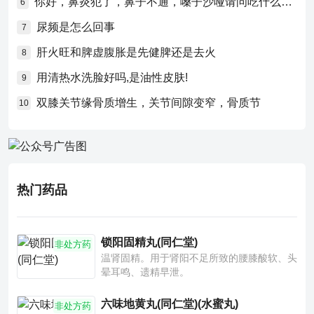
你好，鼻炎犯了，鼻子不通，嗓子沙哑请问吃什么药比较好？
6
尿频是怎么回事
7
肝火旺和脾虚腹胀是先健脾还是去火
8
用清热水洗脸好吗,是油性皮肤!
9
双膝关节缘骨质增生，关节间隙变窄，骨质节
10
热门药品
锁阳固精丸(同仁堂)
非处方药
温肾固精。用于肾阳不足所致的腰膝酸软、头
晕耳鸣、遗精早泄。
六味地黄丸(同仁堂)(水蜜丸)
非处方药