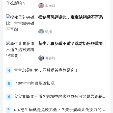
余丽双
揭秘母乳钙磷比，宝宝缺钙磷不再愁
邹娜
新生儿胃肠道不适？选对奶粉很重要！
蒋春玲
宝宝总是吐奶，罪魁祸首竟然是它！
4
了解宝宝的胃肠道状况
5
宝宝胃肠道不适？奶粉中的这些成分可能是罪魁祸首！
6
宝宝总生病就是免疫力低下？关于婴幼儿免疫力的真相，家长必须了解！
7