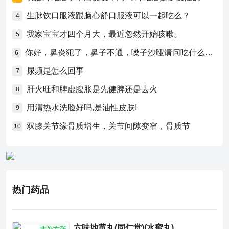
生脉饮口服液跟脑心舒口服液可以一起吃么？
4
我家宝宝才四个月大，最近忽然开始咳嗽。
5
你好，鼻炎犯了，鼻子不通，嗓子沙哑请问吃什么药比较好？
6
尿频是怎么回事
7
肝火旺和脾虚腹胀是先健脾还是去火
8
用清热水洗脸好吗,是油性皮肤!
9
双膝关节缘骨质增生，关节间隙变窄，骨质节
10
热门药品
六味地黄丸(同仁堂)(水蜜丸)