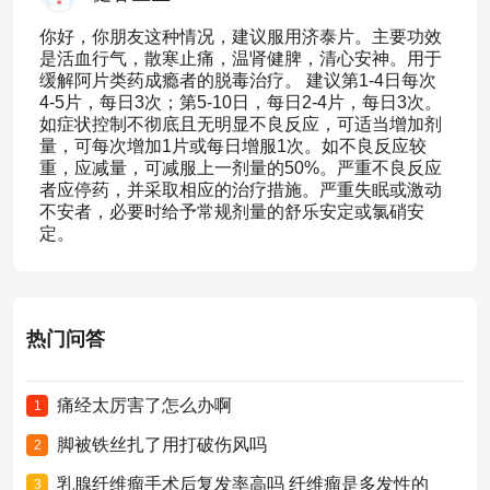
你好，你朋友这种情况，建议服用济泰片。主要功效
是活血行气，散寒止痛，温肾健脾，清心安神。用于
缓解阿片类药成瘾者的脱毒治疗。 建议第1-4日每次
4-5片，每日3次；第5-10日，每日2-4片，每日3次。
如症状控制不彻底且无明显不良反应，可适当增加剂
量，可每次增加1片或每日增服1次。如不良反应较
重，应减量，可减服上一剂量的50%。严重不良反应
者应停药，并采取相应的治疗措施。严重失眠或激动
不安者，必要时给予常规剂量的舒乐安定或氯硝安
定。
热门问答
痛经太厉害了怎么办啊
1
脚被铁丝扎了用打破伤风吗
2
乳腺纤维瘤手术后复发率高吗 纤维瘤是多发性的
3