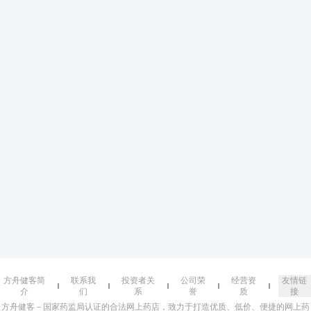
方舟健客简
联系我
投资者关
公司荣
经营资
友情链
介
们
系
誉
质
接
方舟健客－国家药监局认证的合法网上药店，致力于打造优质、低价、便捷的网上药