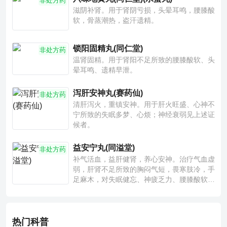
非处方药
滋阴补肾。用于肾阴亏损，头晕耳鸣，腰膝酸
软，骨蒸潮热，盗汗遗精。
锁阳固精丸(同仁堂)
非处方药
温肾固精。用于肾阳不足所致的腰膝酸软、头
晕耳鸣、遗精早泄。
泻肝安神丸(赛药仙)
非处方药
清肝泻火，重镇安神。用于肝火旺盛、心神不
宁所致的失眠多梦、心烦；神经衰弱见上述证
候者。
益安宁丸(同溢堂)
非处方药
补气活血，益肝健肾，养心安神。治疗气血虚
弱，肝肾不足所致的胸闷气短，畏寒肢冷，手
足麻木，对失眠健忘、神疲乏力、腰膝酸软也
有一定疗效。
热门科普