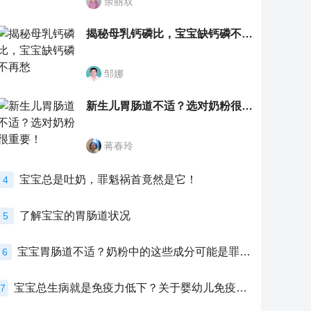
余丽双
揭秘母乳钙磷比，宝宝缺钙磷不再愁
邹娜
新生儿胃肠道不适？选对奶粉很重要！
蒋春玲
宝宝总是吐奶，罪魁祸首竟然是它！
4
了解宝宝的胃肠道状况
5
宝宝胃肠道不适？奶粉中的这些成分可能是罪魁祸首！
6
宝宝总生病就是免疫力低下？关于婴幼儿免疫力的真相，家长必须了解！
7