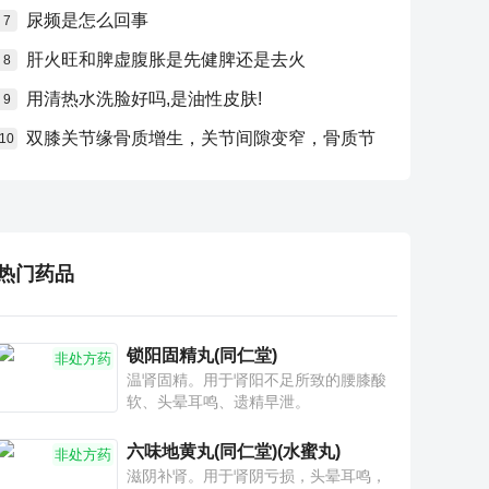
尿频是怎么回事
7
肝火旺和脾虚腹胀是先健脾还是去火
8
用清热水洗脸好吗,是油性皮肤!
9
双膝关节缘骨质增生，关节间隙变窄，骨质节
10
热门药品
锁阳固精丸(同仁堂)
非处方药
温肾固精。用于肾阳不足所致的腰膝酸
软、头晕耳鸣、遗精早泄。
六味地黄丸(同仁堂)(水蜜丸)
非处方药
滋阴补肾。用于肾阴亏损，头晕耳鸣，