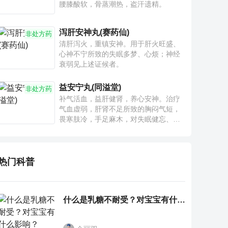
腰膝酸软，骨蒸潮热，盗汗遗精。
泻肝安神丸(赛药仙)
非处方药
清肝泻火，重镇安神。用于肝火旺盛、
心神不宁所致的失眠多梦、心烦；神经
衰弱见上述证候者。
益安宁丸(同溢堂)
非处方药
补气活血，益肝健肾，养心安神。治疗
气血虚弱，肝肾不足所致的胸闷气短，
畏寒肢冷，手足麻木，对失眠健忘、神
疲乏力、腰膝酸软也有一定疗效。
热门科普
什么是乳糖不耐受？对宝宝有什么影响？