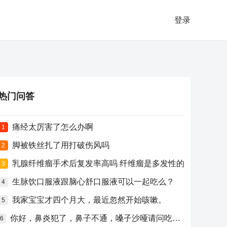
登录
热门问答
痛经太厉害了怎么办啊
1
脚被铁丝扎了用打破伤风吗
2
乳腺纤维瘤手术后复发率高吗 纤维瘤是多发性的
3
生脉饮口服液跟脑心舒口服液可以一起吃么？
4
我家宝宝才四个月大，最近忽然开始咳嗽。
5
你好，鼻炎犯了，鼻子不通，嗓子沙哑请问吃什么药比较好？
6