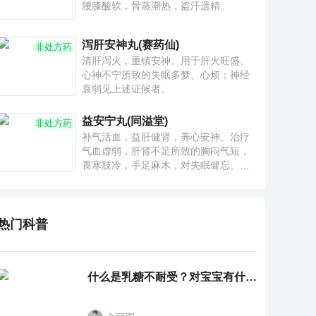
腰膝酸软，骨蒸潮热，盗汗遗精。
泻肝安神丸(赛药仙)
非处方药
清肝泻火，重镇安神。用于肝火旺盛、
心神不宁所致的失眠多梦、心烦；神经
衰弱见上述证候者。
益安宁丸(同溢堂)
非处方药
补气活血，益肝健肾，养心安神。治疗
气血虚弱，肝肾不足所致的胸闷气短，
畏寒肢冷，手足麻木，对失眠健忘、神
疲乏力、腰膝酸软也有一定疗效。
热门科普
什么是乳糖不耐受？对宝宝有什么影响？