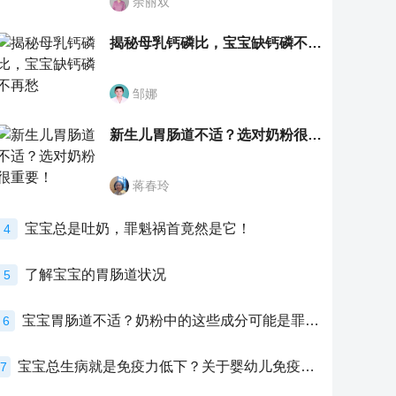
余丽双
揭秘母乳钙磷比，宝宝缺钙磷不再愁
邹娜
新生儿胃肠道不适？选对奶粉很重要！
蒋春玲
宝宝总是吐奶，罪魁祸首竟然是它！
4
了解宝宝的胃肠道状况
5
宝宝胃肠道不适？奶粉中的这些成分可能是罪魁祸首！
6
宝宝总生病就是免疫力低下？关于婴幼儿免疫力的真相，家长必须了解！
7