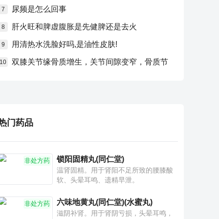
尿频是怎么回事
7
肝火旺和脾虚腹胀是先健脾还是去火
8
用清热水洗脸好吗,是油性皮肤!
9
双膝关节缘骨质增生，关节间隙变窄，骨质节
10
热门药品
锁阳固精丸(同仁堂)
非处方药
温肾固精。用于肾阳不足所致的腰膝酸
软、头晕耳鸣、遗精早泄。
六味地黄丸(同仁堂)(水蜜丸)
非处方药
滋阴补肾。用于肾阴亏损，头晕耳鸣，