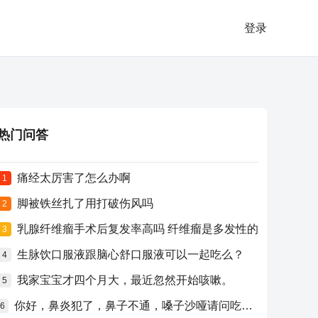
登录
热门问答
痛经太厉害了怎么办啊
1
脚被铁丝扎了用打破伤风吗
2
乳腺纤维瘤手术后复发率高吗 纤维瘤是多发性的
3
生脉饮口服液跟脑心舒口服液可以一起吃么？
4
我家宝宝才四个月大，最近忽然开始咳嗽。
5
你好，鼻炎犯了，鼻子不通，嗓子沙哑请问吃什么药比较好？
6