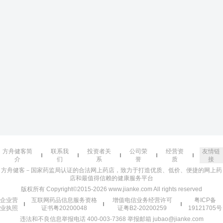
方舟健客简
联系我
投资者关
公司荣
经营资
友情链
介
们
系
誉
质
接
方舟健客－国家药监局认证的合法网上药店，致力于打造优质、低价、便捷的网上药
店和最值得信赖的健康服务平台
版权所有 Copyright©2015-2026 www.jianke.com All rights reserved
企业营
互联网药品信息服务资格
增值电信业务经营许可
粤ICP备
业执照
证书粤20200048
证粤B2-20200259
19121705号
违法和不良信息举报电话 400-003-7368 举报邮箱 jubao@jianke.com