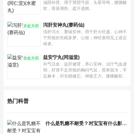
滋阴补肾。用于肾阴亏损，头晕耳鸣，腰膝酸
软，骨蒸潮热，盗汗遗精。
泻肝安神丸(赛药仙)
非处方药
清肝泻火，重镇安神。用于肝火旺盛、心神不
宁所致的失眠多梦、心烦；神经衰弱见上述证
候者。
益安宁丸(同溢堂)
非处方药
补气活血，益肝健肾，养心安神。治疗气血虚
弱，肝肾不足所致的胸闷气短，畏寒肢冷，手
足麻木，对失眠健忘、神疲乏力、腰膝酸软也
有一定疗效。
热门科普
什么是乳糖不耐受？对宝宝有什么影响？