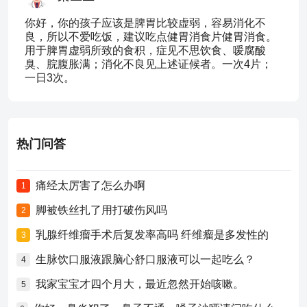
你好，你的孩子应该是脾胃比较虚弱，容易消化不
良，所以不爱吃饭，建议吃点健胃消食片健胃消食。
用于脾胃虚弱所致的食积，症见不思饮食、嗳腐酸
臭、脘腹胀满；消化不良见上述证候者。一次4片；
一日3次。
热门问答
痛经太厉害了怎么办啊
1
脚被铁丝扎了用打破伤风吗
2
乳腺纤维瘤手术后复发率高吗 纤维瘤是多发性的
3
生脉饮口服液跟脑心舒口服液可以一起吃么？
4
我家宝宝才四个月大，最近忽然开始咳嗽。
5