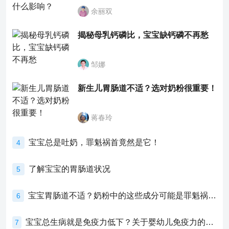
余丽双
揭秘母乳钙磷比，宝宝缺钙磷不再愁
邹娜
新生儿胃肠道不适？选对奶粉很重要！
蒋春玲
宝宝总是吐奶，罪魁祸首竟然是它！
4
了解宝宝的胃肠道状况
5
宝宝胃肠道不适？奶粉中的这些成分可能是罪魁祸首！
6
宝宝总生病就是免疫力低下？关于婴幼儿免疫力的真相，家长必须了解！
7