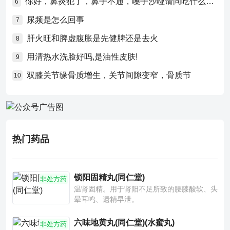
你好，鼻炎犯了，鼻子不通，嗓子沙哑请问吃什么药比较好？
6
尿频是怎么回事
7
肝火旺和脾虚腹胀是先健脾还是去火
8
用清热水洗脸好吗,是油性皮肤!
9
双膝关节缘骨质增生，关节间隙变窄，骨质节
10
热门药品
锁阳固精丸(同仁堂)
非处方药
温肾固精。用于肾阳不足所致的腰膝酸软、头
晕耳鸣、遗精早泄。
六味地黄丸(同仁堂)(水蜜丸)
非处方药