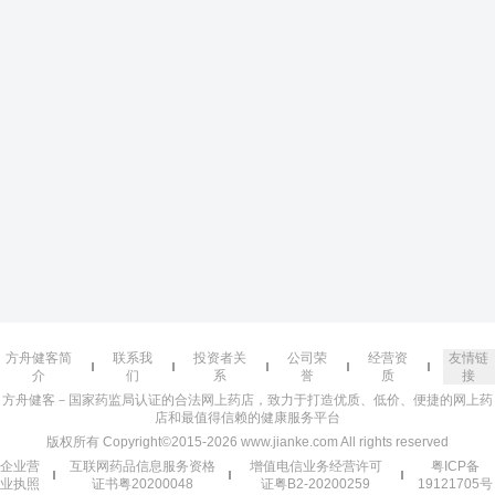
方舟健客简
联系我
投资者关
公司荣
经营资
友情链
介
们
系
誉
质
接
方舟健客－国家药监局认证的合法网上药店，致力于打造优质、低价、便捷的网上药
店和最值得信赖的健康服务平台
版权所有 Copyright©2015-2026 www.jianke.com All rights reserved
企业营
互联网药品信息服务资格
增值电信业务经营许可
粤ICP备
业执照
证书粤20200048
证粤B2-20200259
19121705号