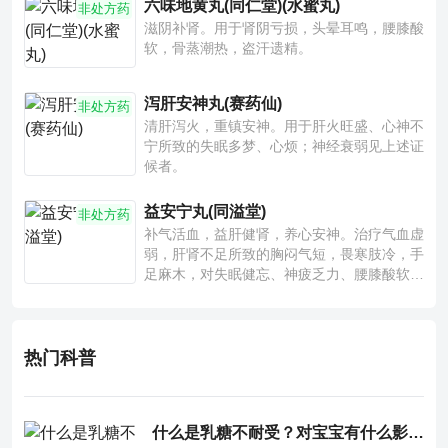
六味地黄丸(同仁堂)(水蜜丸)
非处方药
滋阴补肾。用于肾阴亏损，头晕耳鸣，腰膝酸
软，骨蒸潮热，盗汗遗精。
泻肝安神丸(赛药仙)
非处方药
清肝泻火，重镇安神。用于肝火旺盛、心神不
宁所致的失眠多梦、心烦；神经衰弱见上述证
候者。
益安宁丸(同溢堂)
非处方药
补气活血，益肝健肾，养心安神。治疗气血虚
弱，肝肾不足所致的胸闷气短，畏寒肢冷，手
足麻木，对失眠健忘、神疲乏力、腰膝酸软也
有一定疗效。
热门科普
什么是乳糖不耐受？对宝宝有什么影响？