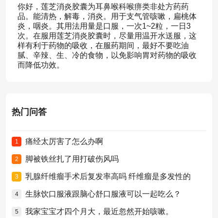
你好，莲芝消炎胶囊为耳鼻喉科喉痹类非处方药药
品。能清热，解毒，消炎。用于支气管咳嗽，扁桃体
炎，咽炎。其用法用量是口服，一次1~2粒，一日3
次。在服用莲芝消炎胶囊时，尽量用温开水送服，这
样有利于药物的吸收，在服药期间，最好不要吃油
腻、辛辣、生、冷的食物，以免影响胃对药物的吸收
而降低功效。
热门问答
痛经太厉害了怎么办啊
1
脚被铁丝扎了用打破伤风吗
2
乳腺纤维瘤手术后复发率高吗 纤维瘤是多发性的
3
生脉饮口服液跟脑心舒口服液可以一起吃么？
4
我家宝宝才四个月大，最近忽然开始咳嗽。
5