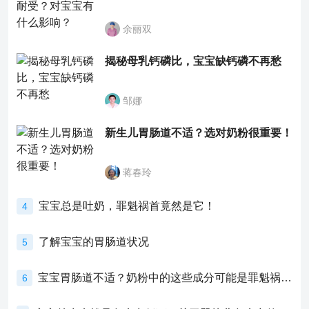
余丽双
揭秘母乳钙磷比，宝宝缺钙磷不再愁
邹娜
新生儿胃肠道不适？选对奶粉很重要！
蒋春玲
宝宝总是吐奶，罪魁祸首竟然是它！
4
了解宝宝的胃肠道状况
5
宝宝胃肠道不适？奶粉中的这些成分可能是罪魁祸首！
6