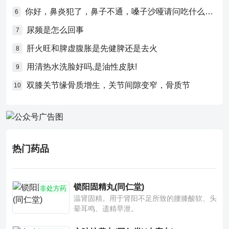
你好，鼻炎犯了，鼻子不通，嗓子沙哑请问吃什么药比较好？
6
尿频是怎么回事
7
肝火旺和脾虚腹胀是先健脾还是去火
8
用清热水洗脸好吗,是油性皮肤!
9
双膝关节缘骨质增生，关节间隙变窄，骨质节
10
热门药品
锁阳固精丸(同仁堂)
非处方药
温肾固精。用于肾阳不足所致的腰膝酸软、头
晕耳鸣、遗精早泄。