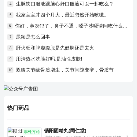
生脉饮口服液跟脑心舒口服液可以一起吃么？
4
我家宝宝才四个月大，最近忽然开始咳嗽。
5
你好，鼻炎犯了，鼻子不通，嗓子沙哑请问吃什么药比较好？
6
尿频是怎么回事
7
肝火旺和脾虚腹胀是先健脾还是去火
8
用清热水洗脸好吗,是油性皮肤!
9
双膝关节缘骨质增生，关节间隙变窄，骨质节
10
热门药品
锁阳固精丸(同仁堂)
非处方药