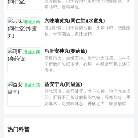
温肾固精。用于肾阳不足所致的腰膝酸软、头
晕耳鸣、遗精早泄。
六味地黄丸(同仁堂)(水蜜丸)
非处方药
滋阴补肾。用于肾阴亏损，头晕耳鸣，腰膝酸
软，骨蒸潮热，盗汗遗精。
泻肝安神丸(赛药仙)
非处方药
清肝泻火，重镇安神。用于肝火旺盛、心神不
宁所致的失眠多梦、心烦；神经衰弱见上述证
候者。
益安宁丸(同溢堂)
非处方药
补气活血，益肝健肾，养心安神。治疗气血虚
弱，肝肾不足所致的胸闷气短，畏寒肢冷，手
足麻木，对失眠健忘、神疲乏力、腰膝酸软也
有一定疗效。
热门科普