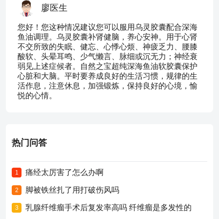
廖医生
您好！您这种情况建议您可以服用乌灵胶囊配合深海
鱼油调理。乌灵胶囊补肾健脑，养心安神。用于心肾
不交所致的失眠、健忘、心悸心烦、神疲乏力、腰膝
酸软、头晕耳鸣、少气懒言、脉细或沉无力；神经衰
弱见上述症候者。自然之宝超纯深海鱼油软胶囊保护
心脏和大脑。平时要养成良好的生活习惯，规律的生
活作息，注意休息，加强锻炼，保持良好的心境，愉
悦的心情。
热门问答
痛经太厉害了怎么办啊
1
脚被铁丝扎了用打破伤风吗
2
乳腺纤维瘤手术后复发率高吗 纤维瘤是多发性的
3