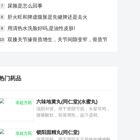
尿频是怎么回事
7
肝火旺和脾虚腹胀是先健脾还是去火
8
用清热水洗脸好吗,是油性皮肤!
9
双膝关节缘骨质增生，关节间隙变窄，骨质节
10
热门药品
六味地黄丸(同仁堂)(水蜜丸)
非处方药
滋阴补肾。用于肾阴亏损，头晕耳鸣，
腰膝酸软，骨蒸潮热，盗汗遗精。
锁阳固精丸(同仁堂)
非处方药
温肾固精。用于肾阳不足所致的腰膝酸