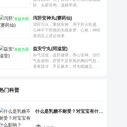
软、头晕耳鸣、遗精早泄。
泻肝安神丸(赛药仙)
非处方药
清肝泻火，重镇安神。用于肝火旺盛、
心神不宁所致的失眠多梦、心烦；神经
衰弱见上述证候者。
益安宁丸(同溢堂)
非处方药
补气活血，益肝健肾，养心安神。治疗
气血虚弱，肝肾不足所致的胸闷气短，
畏寒肢冷，手足麻木，对失眠健忘、神
疲乏力、腰膝酸软也有一定疗效。
热门科普
什么是乳糖不耐受？对宝宝有什么影响？