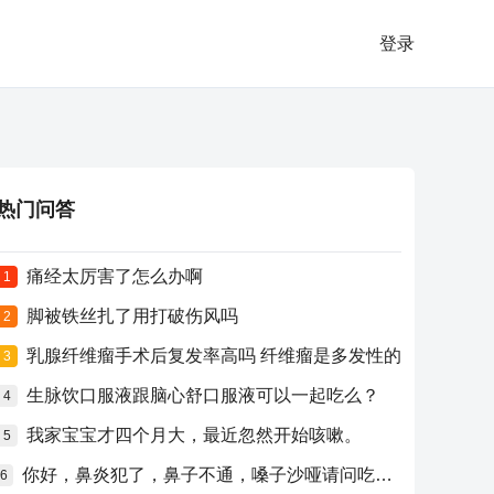
登录
热门问答
痛经太厉害了怎么办啊
1
脚被铁丝扎了用打破伤风吗
2
乳腺纤维瘤手术后复发率高吗 纤维瘤是多发性的
3
生脉饮口服液跟脑心舒口服液可以一起吃么？
4
我家宝宝才四个月大，最近忽然开始咳嗽。
5
你好，鼻炎犯了，鼻子不通，嗓子沙哑请问吃什么药比较好？
6