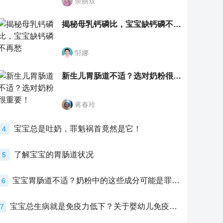
余丽双
揭秘母乳钙磷比，宝宝缺钙磷不再愁
邹娜
新生儿胃肠道不适？选对奶粉很重要！
蒋春玲
宝宝总是吐奶，罪魁祸首竟然是它！
4
了解宝宝的胃肠道状况
5
宝宝胃肠道不适？奶粉中的这些成分可能是罪魁祸首！
6
宝宝总生病就是免疫力低下？关于婴幼儿免疫力的真相，家长必须了解！
7