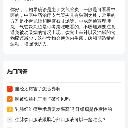
你好，，如果确诊是患了支气管炎，一般是可看看中
医的，中医中药治疗支气管炎具有独到之处，常用的
方剂是小青龙汤和麻杏石甘汤等。中成药通宣理肺
丸、气管炎丸也是可考虑吃吃看的。不吸烟则要注意
避免被动吸烟的情况出现，饮食上辛辣以及油腻的食
物应该减少，这些食物会使体内生痰，缓和期适量的
运动，增强抵抗力.
热门问答
痛经太厉害了怎么办啊
1
脚被铁丝扎了用打破伤风吗
2
乳腺纤维瘤手术后复发率高吗 纤维瘤是多发性的
3
生脉饮口服液跟脑心舒口服液可以一起吃么？
4