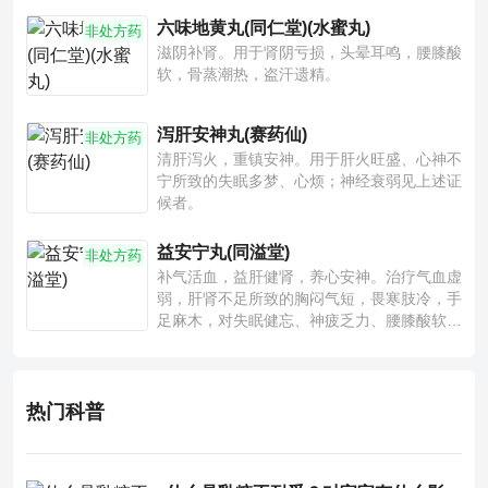
六味地黄丸(同仁堂)(水蜜丸)
非处方药
滋阴补肾。用于肾阴亏损，头晕耳鸣，腰膝酸
软，骨蒸潮热，盗汗遗精。
泻肝安神丸(赛药仙)
非处方药
清肝泻火，重镇安神。用于肝火旺盛、心神不
宁所致的失眠多梦、心烦；神经衰弱见上述证
候者。
益安宁丸(同溢堂)
非处方药
补气活血，益肝健肾，养心安神。治疗气血虚
弱，肝肾不足所致的胸闷气短，畏寒肢冷，手
足麻木，对失眠健忘、神疲乏力、腰膝酸软也
有一定疗效。
热门科普