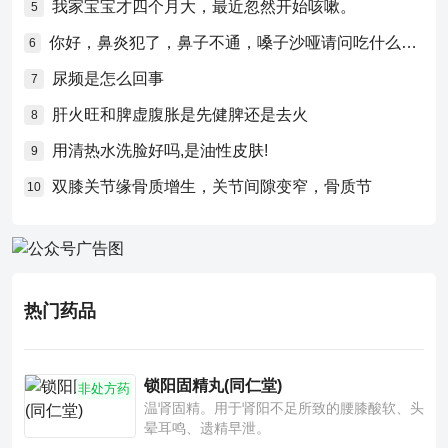
我家宝宝才四个月大，最近忽然开始咳嗽。
5
你好，鼻炎犯了，鼻子不通，嗓子沙哑请问吃什么药比较好？
6
尿频是怎么回事
7
肝火旺和脾虚腹胀是先健脾还是去火
8
用清热水洗脸好吗,是油性皮肤!
9
双膝关节缘骨质增生，关节间隙变窄，骨质节
10
热门药品
锁阳固精丸(同仁堂)
非处方药
温肾固精。用于肾阳不足所致的腰膝酸软、头
晕耳鸣、遗精早泄。