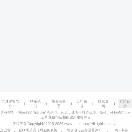
方舟健客简
联系我
投资者关
公司荣
经营资
友情链
介
们
系
誉
质
接
方舟健客－国家药监局认证的合法网上药店，致力于打造优质、低价、便捷的网上药
店和最值得信赖的健康服务平台
版权所有 Copyright©2015-2026 www.jianke.com All rights reserved
企业营
互联网药品信息服务资格
增值电信业务经营许可
粤ICP备