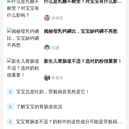
什么是乳糖不耐受？对宝宝有什么影响？
余丽双
揭秘母乳钙磷比，宝宝缺钙磷不再愁
邹娜
新生儿胃肠道不适？选对奶粉很重要！
蒋春玲
宝宝总是吐奶，罪魁祸首竟然是它！
4
了解宝宝的胃肠道状况
5
宝宝胃肠道不适？奶粉中的这些成分可能是罪魁祸首！
6