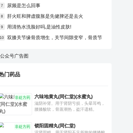
尿频是怎么回事
7
肝火旺和脾虚腹胀是先健脾还是去火
8
用清热水洗脸好吗,是油性皮肤!
9
双膝关节缘骨质增生，关节间隙变窄，骨质节
10
热门药品
六味地黄丸(同仁堂)(水蜜丸)
非处方药
滋阴补肾。用于肾阴亏损，头晕耳鸣，
腰膝酸软，骨蒸潮热，盗汗遗精。
锁阳固精丸(同仁堂)
非处方药
温肾固精。用于肾阳不足所致的腰膝酸