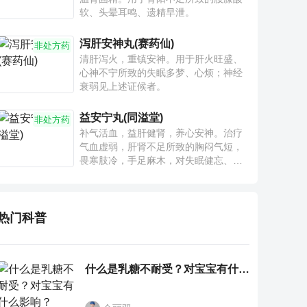
软、头晕耳鸣、遗精早泄。
泻肝安神丸(赛药仙)
非处方药
清肝泻火，重镇安神。用于肝火旺盛、
心神不宁所致的失眠多梦、心烦；神经
衰弱见上述证候者。
益安宁丸(同溢堂)
非处方药
补气活血，益肝健肾，养心安神。治疗
气血虚弱，肝肾不足所致的胸闷气短，
畏寒肢冷，手足麻木，对失眠健忘、神
疲乏力、腰膝酸软也有一定疗效。
热门科普
什么是乳糖不耐受？对宝宝有什么影响？