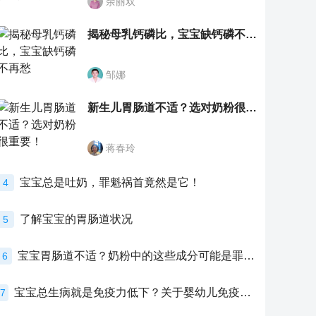
余丽双
揭秘母乳钙磷比，宝宝缺钙磷不再愁
邹娜
新生儿胃肠道不适？选对奶粉很重要！
蒋春玲
宝宝总是吐奶，罪魁祸首竟然是它！
4
了解宝宝的胃肠道状况
5
宝宝胃肠道不适？奶粉中的这些成分可能是罪魁祸首！
6
宝宝总生病就是免疫力低下？关于婴幼儿免疫力的真相，家长必须了解！
7