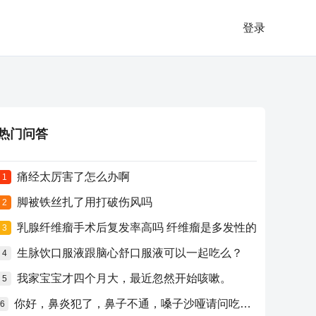
登录
热门问答
痛经太厉害了怎么办啊
1
脚被铁丝扎了用打破伤风吗
2
乳腺纤维瘤手术后复发率高吗 纤维瘤是多发性的
3
生脉饮口服液跟脑心舒口服液可以一起吃么？
4
我家宝宝才四个月大，最近忽然开始咳嗽。
5
你好，鼻炎犯了，鼻子不通，嗓子沙哑请问吃什么药比较好？
6