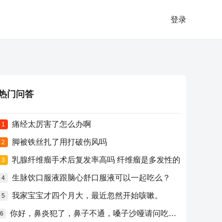
登录
热门问答
痛经太厉害了怎么办啊
1
脚被铁丝扎了用打破伤风吗
2
乳腺纤维瘤手术后复发率高吗 纤维瘤是多发性的
3
生脉饮口服液跟脑心舒口服液可以一起吃么？
4
我家宝宝才四个月大，最近忽然开始咳嗽。
5
你好，鼻炎犯了，鼻子不通，嗓子沙哑请问吃什么药比较好？
6