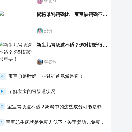
余丽双
揭秘母乳钙磷比，宝宝缺钙磷不再愁
邹娜
新生儿胃肠道不适？选对奶粉很重要！
蒋春玲
宝宝总是吐奶，罪魁祸首竟然是它！
4
了解宝宝的胃肠道状况
5
宝宝胃肠道不适？奶粉中的这些成分可能是罪魁祸首！
6
宝宝总生病就是免疫力低下？关于婴幼儿免疫力的真相，家长必须了解！
7