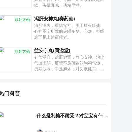
软、头晕耳鸣、遗精早泄。
泻肝安神丸(赛药仙)
非处方药
清肝泻火，重镇安神。用于肝火旺盛、
心神不宁所致的失眠多梦、心烦；神经
衰弱见上述证候者。
益安宁丸(同溢堂)
非处方药
补气活血，益肝健肾，养心安神。治疗
气血虚弱，肝肾不足所致的胸闷气短，
畏寒肢冷，手足麻木，对失眠健忘、神
疲乏力、腰膝酸软也有一定疗效。
热门科普
什么是乳糖不耐受？对宝宝有什么影响？