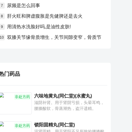
尿频是怎么回事
7
肝火旺和脾虚腹胀是先健脾还是去火
8
用清热水洗脸好吗,是油性皮肤!
9
双膝关节缘骨质增生，关节间隙变窄，骨质节
10
热门药品
六味地黄丸(同仁堂)(水蜜丸)
非处方药
滋阴补肾。用于肾阴亏损，头晕耳鸣，
腰膝酸软，骨蒸潮热，盗汗遗精。
锁阳固精丸(同仁堂)
非处方药
温肾固精。用于肾阳不足所致的腰膝酸