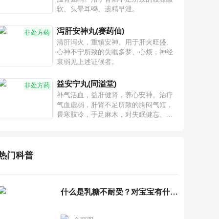
软、头晕耳鸣、遗精早泄。
泻肝安神丸(赛药仙)
非处方药
清肝泻火，重镇安神。用于肝火旺盛、
心神不宁所致的失眠多梦、心烦；神经
衰弱见上述证候者。
益安宁丸(同溢堂)
非处方药
补气活血，益肝健肾，养心安神。治疗
气血虚弱，肝肾不足所致的胸闷气短，
畏寒肢冷，手足麻木，对失眠健忘、神
疲乏力、腰膝酸软也有一定疗效。
热门科普
什么是乳糖不耐受？对宝宝有什么影响？