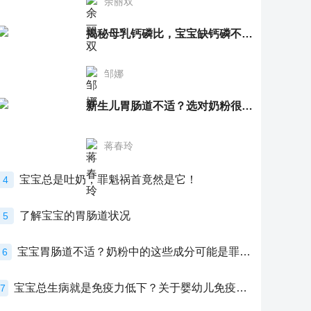
余丽双
揭秘母乳钙磷比，宝宝缺钙磷不再愁
邹娜
新生儿胃肠道不适？选对奶粉很重要！
蒋春玲
宝宝总是吐奶，罪魁祸首竟然是它！
4
了解宝宝的胃肠道状况
5
宝宝胃肠道不适？奶粉中的这些成分可能是罪魁祸首！
6
宝宝总生病就是免疫力低下？关于婴幼儿免疫力的真相，家长必须了解！
7