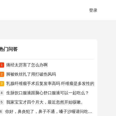
登录
热门问答
痛经太厉害了怎么办啊
1
脚被铁丝扎了用打破伤风吗
2
乳腺纤维瘤手术后复发率高吗 纤维瘤是多发性的
3
生脉饮口服液跟脑心舒口服液可以一起吃么？
4
我家宝宝才四个月大，最近忽然开始咳嗽。
5
你好，鼻炎犯了，鼻子不通，嗓子沙哑请问吃什么药比较好？
6