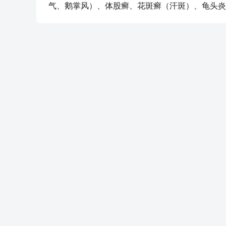
气、鹅掌风）、体股癣、花斑癣（汗斑）、龟头炎