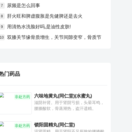
尿频是怎么回事
7
肝火旺和脾虚腹胀是先健脾还是去火
8
用清热水洗脸好吗,是油性皮肤!
9
双膝关节缘骨质增生，关节间隙变窄，骨质节
10
热门药品
六味地黄丸(同仁堂)(水蜜丸)
非处方药
滋阴补肾。用于肾阴亏损，头晕耳鸣，
腰膝酸软，骨蒸潮热，盗汗遗精。
锁阳固精丸(同仁堂)
非处方药
温肾固精。用于肾阳不足所致的腰膝酸