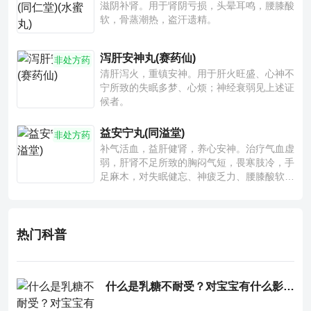
滋阴补肾。用于肾阴亏损，头晕耳鸣，腰膝酸
软，骨蒸潮热，盗汗遗精。
泻肝安神丸(赛药仙)
非处方药
清肝泻火，重镇安神。用于肝火旺盛、心神不
宁所致的失眠多梦、心烦；神经衰弱见上述证
候者。
益安宁丸(同溢堂)
非处方药
补气活血，益肝健肾，养心安神。治疗气血虚
弱，肝肾不足所致的胸闷气短，畏寒肢冷，手
足麻木，对失眠健忘、神疲乏力、腰膝酸软也
有一定疗效。
热门科普
什么是乳糖不耐受？对宝宝有什么影响？