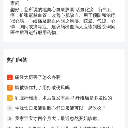
您好，您所说的地奥心血康胶囊:活血化瘀，行气止
痛，扩张冠脉血管，改善心肌缺血。用于预防和治疗
冠心病、心绞痛及瘀血内阻之胸痹、眩晕、气短、心
悸、胸闷或痛等症。建议脑出血病人应该到医院询问
医生后再进行服用药物。
热门问答
痛经太厉害了怎么办啊
1
脚被铁丝扎了用打破伤风吗
2
乳腺纤维瘤手术后复发率高吗 纤维瘤是多发性的
3
生脉饮口服液跟脑心舒口服液可以一起吃么？
4
我家宝宝才四个月大，最近忽然开始咳嗽。
5