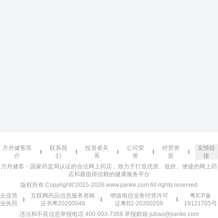
方舟健客简
联系我
投资者关
公司荣
经营资
友情链
介
们
系
誉
质
接
方舟健客－国家药监局认证的合法网上药店，致力于打造优质、低价、便捷的网上药
店和最值得信赖的健康服务平台
版权所有 Copyright©2015-2026 www.jianke.com All rights reserved
企业营
互联网药品信息服务资格
增值电信业务经营许可
粤ICP备
业执照
证书粤20200048
证粤B2-20200259
19121705号
违法和不良信息举报电话 400-003-7368 举报邮箱 jubao@jianke.com