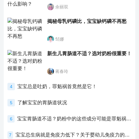
余丽双
揭秘母乳钙磷比，宝宝缺钙磷不再愁
邹娜
新生儿胃肠道不适？选对奶粉很重要！
蒋春玲
宝宝总是吐奶，罪魁祸首竟然是它！
4
了解宝宝的胃肠道状况
5
宝宝胃肠道不适？奶粉中的这些成分可能是罪魁祸首！
6
宝宝总生病就是免疫力低下？关于婴幼儿免疫力的真相，家长必须了解！
7