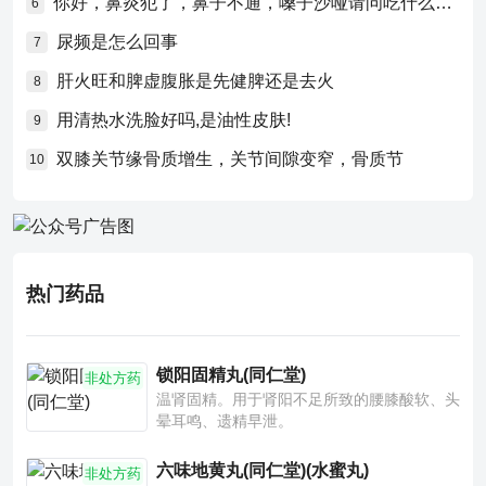
你好，鼻炎犯了，鼻子不通，嗓子沙哑请问吃什么药比较好？
6
尿频是怎么回事
7
肝火旺和脾虚腹胀是先健脾还是去火
8
用清热水洗脸好吗,是油性皮肤!
9
双膝关节缘骨质增生，关节间隙变窄，骨质节
10
热门药品
锁阳固精丸(同仁堂)
非处方药
温肾固精。用于肾阳不足所致的腰膝酸软、头
晕耳鸣、遗精早泄。
六味地黄丸(同仁堂)(水蜜丸)
非处方药